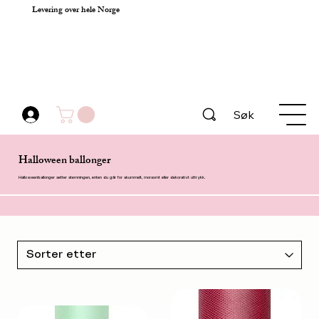
Levering over hele Norge
Søk
Halloween ballonger
Halloweenballonger setter stemningen, enten du går for skummelt, morsomt eller dekorativt uttrykk.