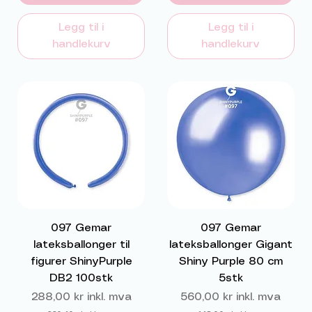
Legg til i
Legg til i
handlekurv
handlekurv
097 Gemar
097 Gemar
lateksballonger til
lateksballonger Gigant
figurer ShinyPurple
Shiny Purple 80 cm
DB2 100stk
5stk
Pris
Pris
288,00 kr
inkl. mva
560,00 kr
inkl. mva