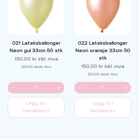
021 Lateksballonger
022 Lateksballonger
Neon gul 33cm 50 stk
Neon oransje 33cm 50
stk
Pris
150,00 kr
inkl. mva
Pris
150,00 kr
inkl. mva
120,00
ekskl. mva
120,00
ekskl. mva
Legg til i
Legg til i
handlekurv
handlekurv