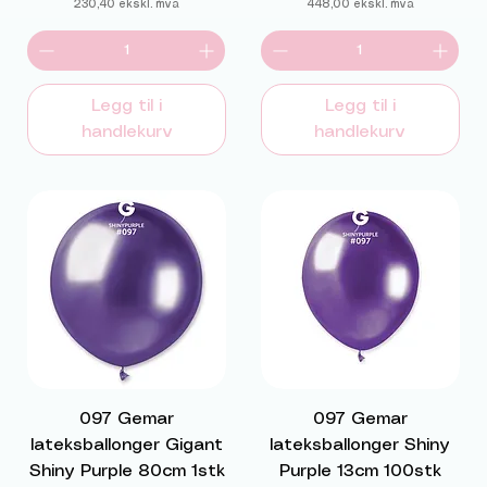
230,40
ekskl. mva
448,00
ekskl. mva
Legg til i
Legg til i
handlekurv
handlekurv
097 Gemar
097 Gemar
lateksballonger Gigant
lateksballonger Shiny
Shiny Purple 80cm 1stk
Purple 13cm 100stk