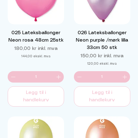
025 Lateksballonger
026 Lateksballonger
Neon rosa 48cm 25stk
Neon purple /mørk lilla
33cm 50 stk
Pris
180,00 kr
inkl. mva
Pris
150,00 kr
inkl. mva
144,00
ekskl. mva
120,00
ekskl. mva
Legg til i
Legg til i
handlekurv
handlekurv