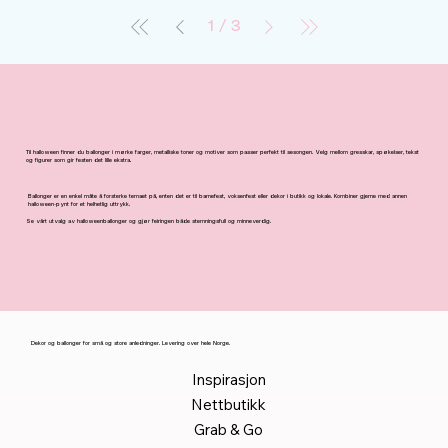
1
/
3
Til halloween finner du ballonger i mørke farger, metalliske toner og motiver som passer perfekt til sesongen. Velg mellom gresskar, spøkelser, tekst
og figurer som gir festen det lille ekstra.
Ballonger er en enkel måte å forsterke temaet på, enten det er til barnefest, voksenfest eller dekor i butikk og lokale. Kombiner gjerne med annen
halloween-pynt for et helhetlig uttrykk.
Se vårt utvalg av halloweenballonger og gjør feiringen både stemningsfull og minneverdig.
Dekor og ballonger for små og store anledninger. Levering over hele Norge.
Inspirasjon
Nettbutikk
Grab & Go