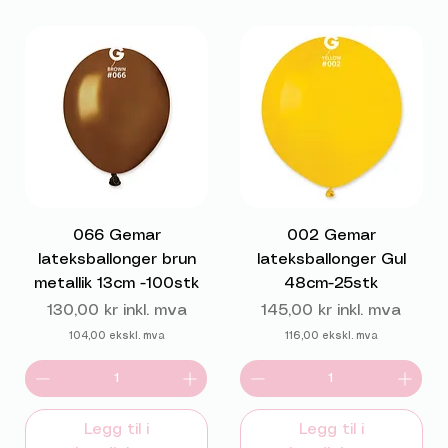
066 Gemar
002 Gemar
lateksballonger brun
lateksballonger Gul
metallik 13cm -100stk
48cm-25stk
Pris
Pris
130,00 kr
inkl. mva
145,00 kr
inkl. mva
104,00
ekskl. mva
116,00
ekskl. mva
Legg til i
Legg til i