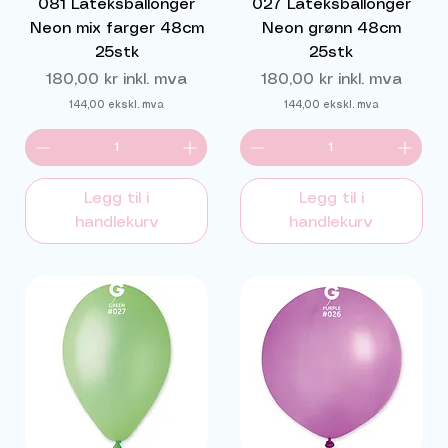
081 Lateksballonger
027 Lateksballonger
Neon mix farger 48cm
Neon grønn 48cm
25stk
25stk
Pris
Pris
180,00 kr
inkl. mva
180,00 kr
inkl. mva
144,00
ekskl. mva
144,00
ekskl. mva
Legg til i
Legg til i
handlekurv
handlekurv