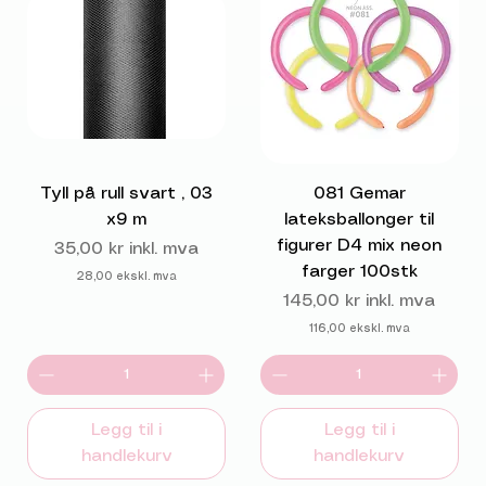
Tyll på rull svart , 03
081 Gemar
x9 m
lateksballonger til
figurer D4 mix neon
Pris
35,00 kr
inkl. mva
farger 100stk
28,00
ekskl. mva
Pris
145,00 kr
inkl. mva
116,00
ekskl. mva
Legg til i
Legg til i
handlekurv
handlekurv