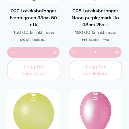
027 Lateksballonger
026 Lateksballonger
Neon grønn 33cm 50
Neon purple/mørk lilla
stk
48cm 25stk
Pris
Pris
150,00 kr
inkl. mva
180,00 kr
inkl. mva
120,00
ekskl. mva
144,00
ekskl. mva
Legg til i
Legg til i
handlekurv
handlekurv