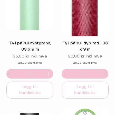
Tyll på rull mintgrønn,
Tyll på rull dyp rød , 03
03 x 9 m
x 9 m
Pris
Pris
35,00 kr
inkl. mva
35,00 kr
inkl. mva
28,00
ekskl. mva
28,00
ekskl. mva
Legg til i
Legg til i
handlekurv
handlekurv