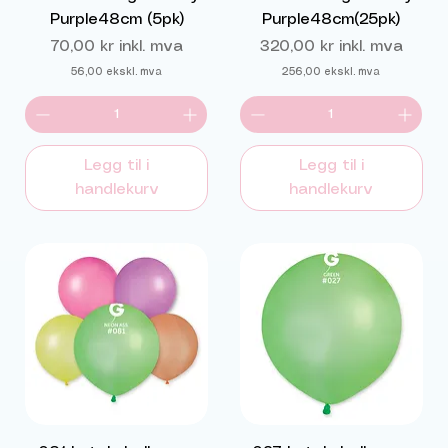
Purple48cm (5pk)
Purple48cm(25pk)
Pris
Pris
70,00 kr
inkl. mva
320,00 kr
inkl. mva
56,00
ekskl. mva
256,00
ekskl. mva
Legg til i
Legg til i
handlekurv
handlekurv