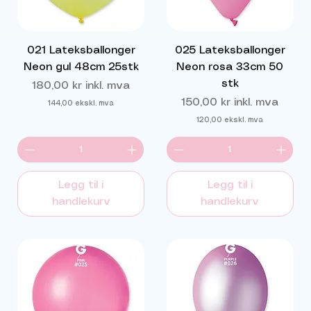
021 Lateksballonger
025 Lateksballonger
Neon gul 48cm 25stk
Neon rosa 33cm 50
stk
Pris
180,00 kr
inkl. mva
Pris
150,00 kr
inkl. mva
144,00
ekskl. mva
120,00
ekskl. mva
Legg til i
Legg til i
handlekurv
handlekurv