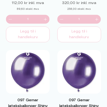
Pris
Pris
112,00 kr
inkl. mva
320,00 kr
inkl. mva
89,60
ekskl. mva
256,00
ekskl. mva
Legg til i
Legg til i
handlekurv
handlekurv
097 Gemar
097 Gemar
lateksballonger Shiny
lateksballonger Shiny