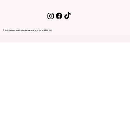
© 2026, Ballonggrossist Fargerike Drømmer AS, Org nr: 929471040