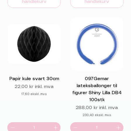
handlekurv
handlekurv
Papir kule svart 30cm
097Gemar
lateksballonger til
Pris
22,00 kr
inkl. mva
figurer Shiny Lilla DB4
17,60
ekskl. mva
100stk
Pris
288,00 kr
inkl. mva
230,40
ekskl. mva