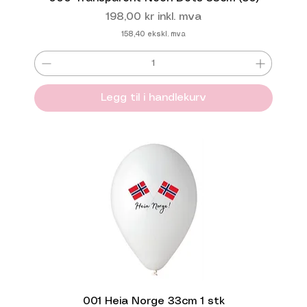
Pris
198,00 kr
inkl. mva
158,40
ekskl. mva
Legg til i handlekurv
001 Heia Norge 33cm 1 stk