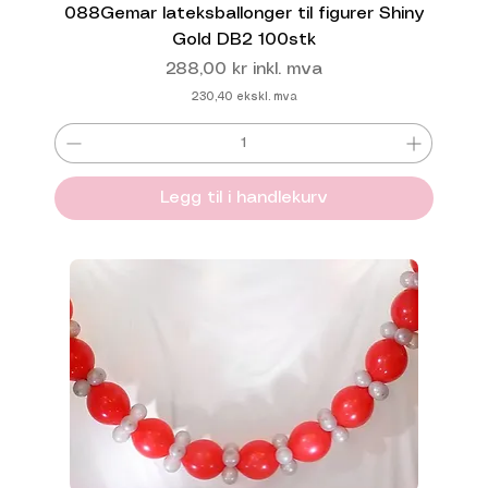
088Gemar lateksballonger til figurer Shiny
Gold DB2 100stk
Pris
288,00 kr
inkl. mva
230,40
ekskl. mva
Legg til i handlekurv