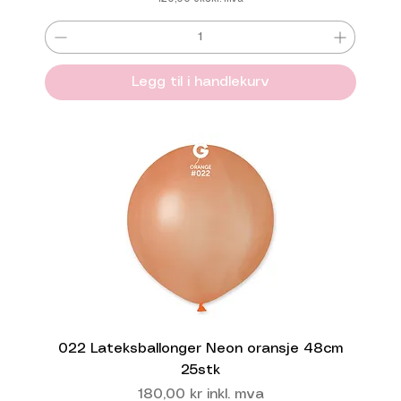
Legg til i handlekurv
022 Lateksballonger Neon oransje 48cm
25stk
Pris
180,00 kr
inkl. mva