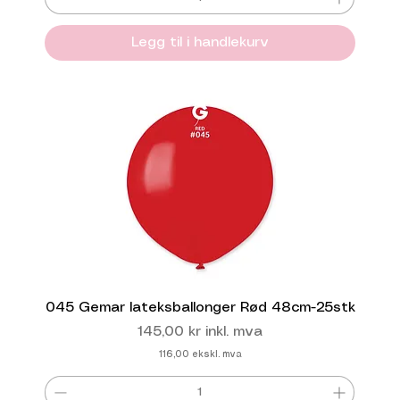
Legg til i handlekurv
045 Gemar lateksballonger Rød 48cm-25stk
Pris
145,00 kr
inkl. mva
116,00
ekskl. mva