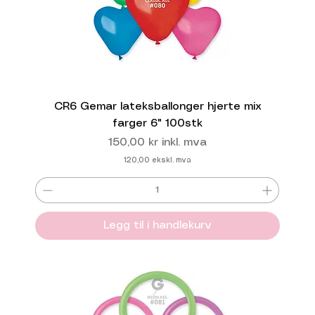
CR6 Gemar lateksballonger hjerte mix
farger 6" 100stk
Pris
150,00 kr
inkl. mva
120,00
ekskl. mva
Legg til i handlekurv