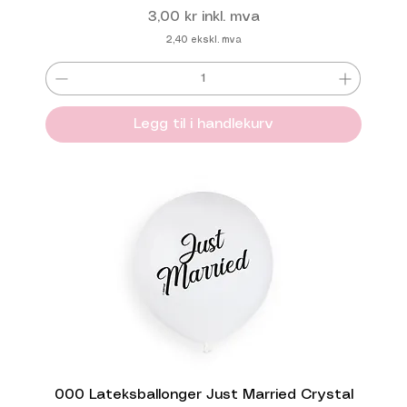
Pris
3,00 kr
inkl. mva
2,40
ekskl. mva
Legg til i handlekurv
000 Lateksballonger Just Married Crystal