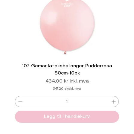
107 Gemar lateksballonger Pudderrosa
80cm-10pk
Pris
434,00 kr
inkl. mva
347,20
ekskl. mva
Legg til i handlekurv