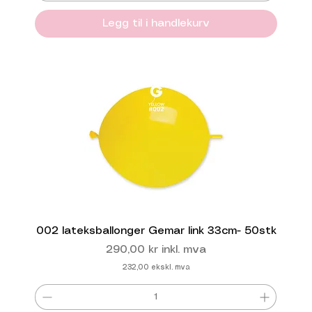
Legg til i handlekurv
002 lateksballonger Gemar link 33cm- 50stk
Pris
290,00 kr
inkl. mva
232,00
ekskl. mva