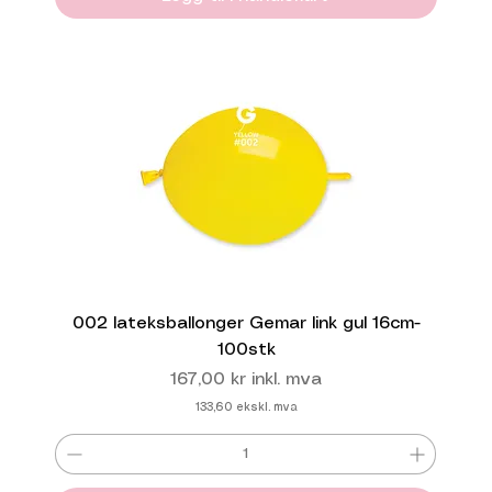
002 lateksballonger Gemar link gul 16cm-
100stk
Pris
167,00 kr
inkl. mva
133,60
ekskl. mva