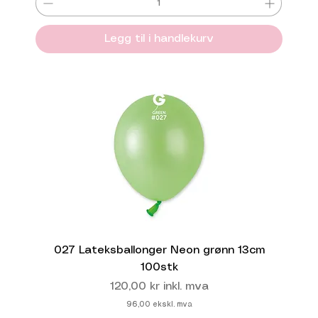
Legg til i handlekurv
027 Lateksballonger Neon grønn 13cm
100stk
Pris
120,00 kr
inkl. mva
96,00
ekskl. mva