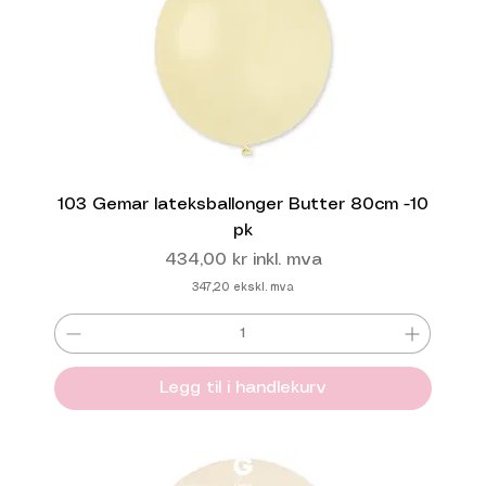
103 Gemar lateksballonger Butter 80cm -10
pk
Pris
434,00 kr
inkl. mva
347,20
ekskl. mva
Legg til i handlekurv