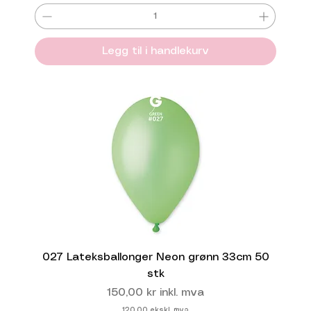
Legg til i handlekurv
027 Lateksballonger Neon grønn 33cm 50
stk
Pris
150,00 kr
inkl. mva
120,00
ekskl. mva