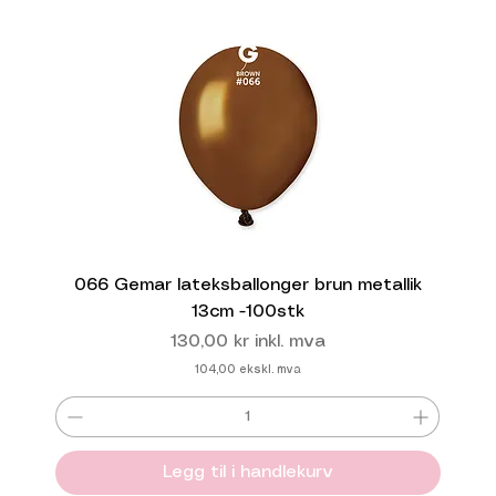
066 Gemar lateksballonger brun metallik
13cm -100stk
Pris
130,00 kr
inkl. mva
104,00
ekskl. mva
Legg til i handlekurv