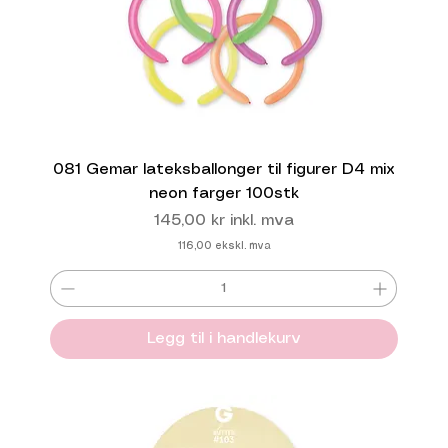
081 Gemar lateksballonger til figurer D4 mix
neon farger 100stk
Pris
145,00 kr
inkl. mva
116,00
ekskl. mva
Legg til i handlekurv