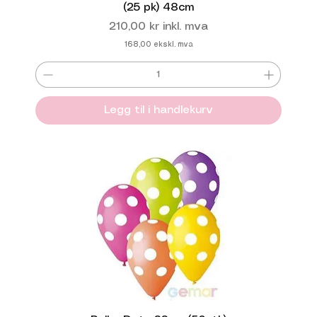
(25 pk) 48cm
Pris
210,00 kr
inkl. mva
168,00
ekskl. mva
Legg til i handlekurv