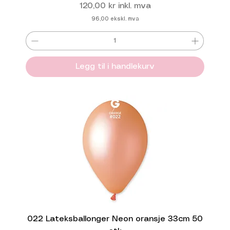
Pris
120,00 kr
inkl. mva
96,00
ekskl. mva
Legg til i handlekurv
022 Lateksballonger Neon oransje 33cm 50