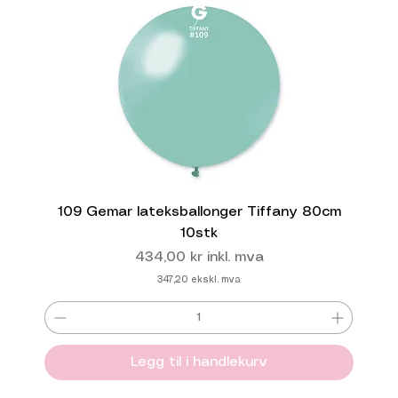
109 Gemar lateksballonger Tiffany 80cm
10stk
Pris
434,00 kr
inkl. mva
347,20
ekskl. mva
Legg til i handlekurv