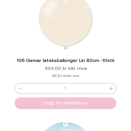
106 Gemar lateksballonger Lin 80cm -10stk
Pris
434,00 kr
inkl. mva
347,20
ekskl. mva
Legg til i handlekurv