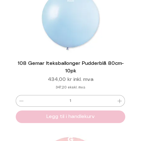
108 Gemar lteksballonger Pudderblå 80cm-
10pk
Pris
434,00 kr
inkl. mva
347,20
ekskl. mva
Legg til i handlekurv