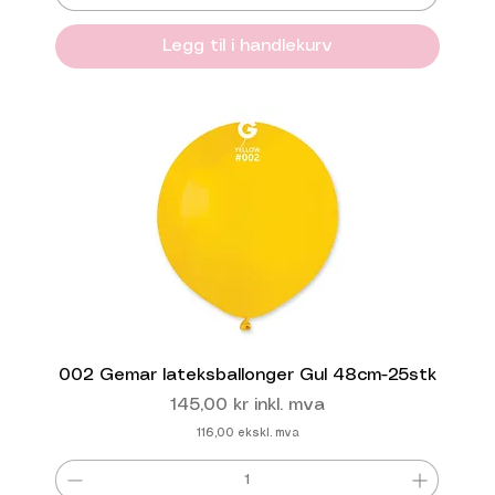
Legg til i handlekurv
002 Gemar lateksballonger Gul 48cm-25stk
Pris
145,00 kr
inkl. mva
116,00
ekskl. mva