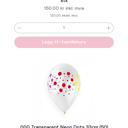
stk
Pris
150,00 kr
inkl. mva
120,00
ekskl. mva
Legg til i handlekurv
000 Transparent Neon Dots 33cm (50)