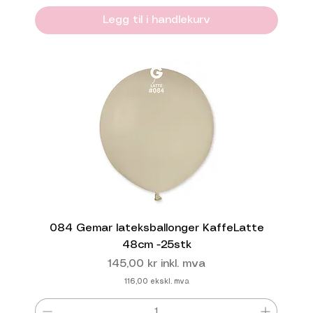
Legg til i handlekurv
084 Gemar lateksballonger KaffeLatte
48cm -25stk
Pris
145,00 kr
inkl. mva
116,00
ekskl. mva