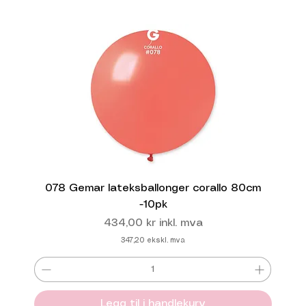
078 Gemar lateksballonger corallo 80cm
-10pk
Pris
434,00 kr
inkl. mva
347,20
ekskl. mva
Legg til i handlekurv