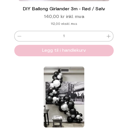
DIY Ballong Girlander 3m - Rød / Sølv
Pris
140,00 kr
inkl. mva
112,00
ekskl. mva
Legg til i handlekurv