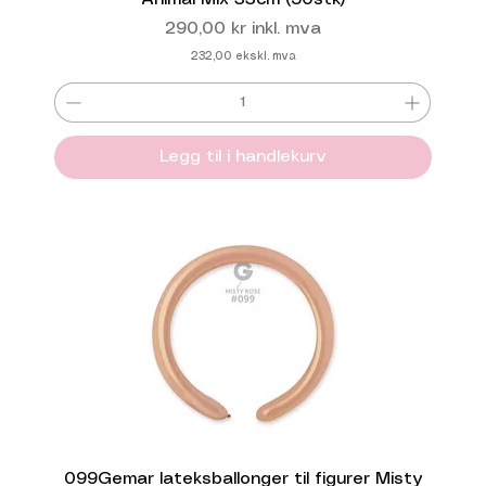
Pris
290,00 kr
inkl. mva
232,00
ekskl. mva
Legg til i handlekurv
099Gemar lateksballonger til figurer Misty