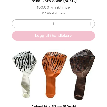
Polka Dots 33cm (50stk)
Pris
150,00 kr
inkl. mva
120,00
ekskl. mva
Legg til i handlekurv
Animal Mix 33cm (50stk)