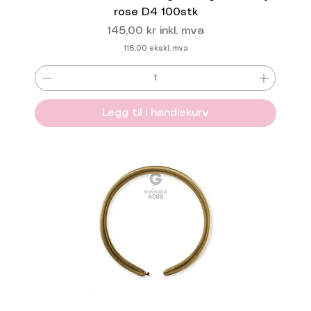
rose D4 100stk
Pris
145,00 kr
inkl. mva
116,00
ekskl. mva
Legg til i handlekurv