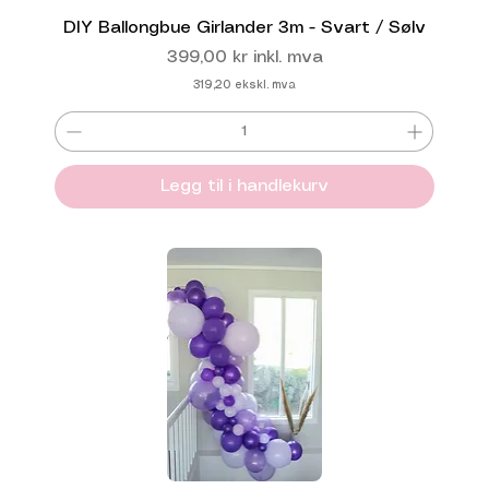
DIY Ballongbue Girlander 3m - Svart / Sølv
Pris
399,00 kr
inkl. mva
319,20
ekskl. mva
Legg til i handlekurv