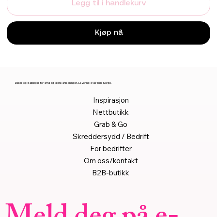
Legg til i handlekurv
Kjøp nå
Dekor og ballonger for små og store anledninger. Levering over hele Norge.
Inspirasjon
Nettbutikk
Grab & Go
Skreddersydd / Bedrift
For bedrifter
Om oss/kontakt
B2B-butikk