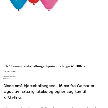
CR6 Gemar lateksballonger hjerte mix farger 6" 100stk
SKU
SKU:
CR6.080.100
CR6.080.100
Pris
150,00 kr
inkl. mva
120,00
ekskl. mva
Disse små hjerteballongene i 16 cm fra Gemar er
laget av naturlig lateks og egner seg kun til
luftfylling.