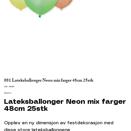
081 Lateksballonger Neon mix farger 48cm 25stk
SKU
SKU:
208153
208153
Pris
180,00 kr
Lateksballonger Neon mix farger
48cm 25stk
Opplev en ny dimensjon av festdekorasjon med
disse store lateksballongene.