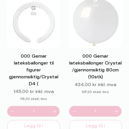
000 Gemar
000 Gemar
lateksballonger til
lateksballonger Crystal
figurer
/gjennomsiktig 80cm
gjennomsiktig/Crystal
(10stk)
D4 (
Pris
434,00 kr
inkl. mva
Pris
145,00 kr
inkl. mva
347,20
ekskl. mva
116,00
ekskl. mva
Legg til i
Legg til i