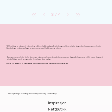
3
/
4
Til 17. mai tilbyr vi ballonger i rødt, hvitt og blått, med både tradisjonelle uttrykk og mer lekne varianter. Velg mellom folieballonger med motiv,
lateksballonger i matchende farger og dekor som passer til både barn og voksne.
Ballonger er en enkel måte å løfte stemningen på, enten de brukes alene eller kombineres med flagg, bånd og annen pynt. De passer like godt til
private feiringer som til arrangementer i barnehager, skoler og lag.
Utforsk vårt utvalg av 17. mai-ballonger og finn dekor som gjør feiringen ekstra minneverdig.
Dekor og ballonger for små og store anledninger. Levering over hele Norge.
Inspirasjon
Nettbutikk