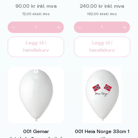
Pris
Pris
90,00 kr
inkl. mva
240,00 kr
inkl. mva
72,00
ekskl. mva
192,00
ekskl. mva
Legg til i
Legg til i
handlekurv
handlekurv
001 Gemar
001 Heia Norge 33cm 1