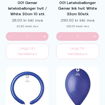
001 Gemar
001 Lateksballonger
lateksballonger hvit /
Gemar link hvit White
White 30cm 10 stk
33cm 50stk
Pris
Pris
26,00 kr
inkl. mva
290,00 kr
inkl. mva
20,80
ekskl. mva
232,00
ekskl. mva
Legg til i
Legg til i
handlekurv
handlekurv