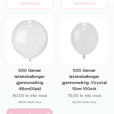
handlekurv
handlekurv
000 Gemar
000 Gemar
lateksballonger
lateksballonger
gjennomsiktig
gjennomsiktig /Crystal
48cm(10pk)
13cm 100stk
Pris
Pris
60,00 kr
inkl. mva
75,00 kr
inkl. mva
48,00
ekskl. mva
60,00
ekskl. mva