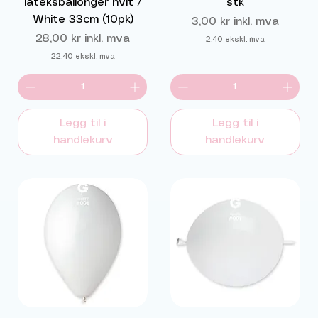
lateksballonger hvit /
stk
White 33cm (10pk)
Pris
3,00 kr
inkl. mva
Pris
28,00 kr
inkl. mva
2,40
ekskl. mva
22,40
ekskl. mva
Legg til i
Legg til i
handlekurv
handlekurv