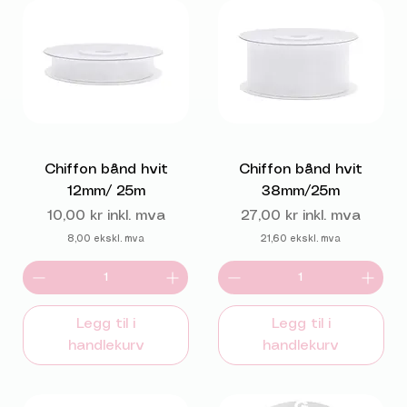
Chiffon bånd hvit
Chiffon bånd hvit
12mm/ 25m
38mm/25m
Pris
Pris
10,00 kr
inkl. mva
27,00 kr
inkl. mva
8,00
ekskl. mva
21,60
ekskl. mva
Legg til i
Legg til i
handlekurv
handlekurv