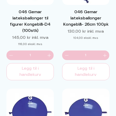
046 Gemar
046 Gemar
lateksballonger til
lateksballonger
figurer Kongeblå-D4
Kongeblå- 26cm 100pk
(100stk)
Pris
130,00 kr
inkl. mva
Pris
145,00 kr
inkl. mva
104,00
ekskl. mva
116,00
ekskl. mva
Legg til i
Legg til i
handlekurv
handlekurv