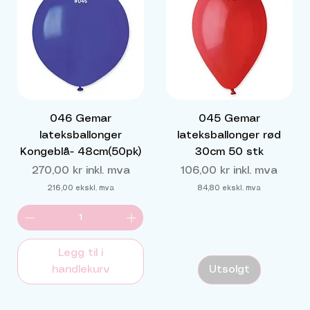
046 Gemar
045 Gemar
lateksballonger
lateksballonger rød
Kongeblå- 48cm(50pk)
30cm 50 stk
Pris
Pris
270,00 kr
inkl. mva
106,00 kr
inkl. mva
216,00
ekskl. mva
84,80
ekskl. mva
Legg til i
handlekurv
Utsolgt