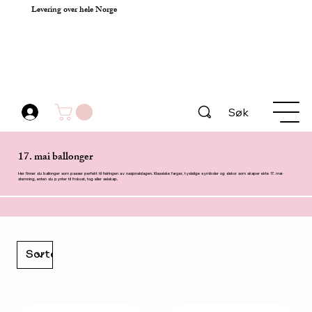
Levering over hele Norge
Søk
17. mai ballonger
Her finner du ballonger som passer perfekt til feiringen av nasjonaldagen. Klassiske farger, tydelige symboler og dekor som skaper ekte 17. mai-
stemning, enten du pynter til frokost, tog eller selskap.