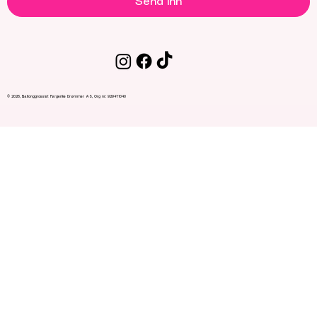
Send inn
© 2026, Ballonggrossist Fargerike Drømmer AS, Org nr: 929471040