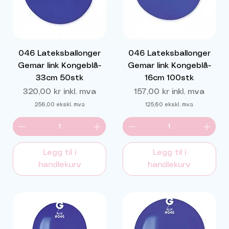
046 Lateksballonger
046 Lateksballonger
Gemar link Kongeblå-
Gemar link Kongeblå-
33cm 50stk
16cm 100stk
Pris
Pris
320,00 kr
inkl. mva
157,00 kr
inkl. mva
256,00
ekskl. mva
125,60
ekskl. mva
Legg til i
Legg til i
handlekurv
handlekurv