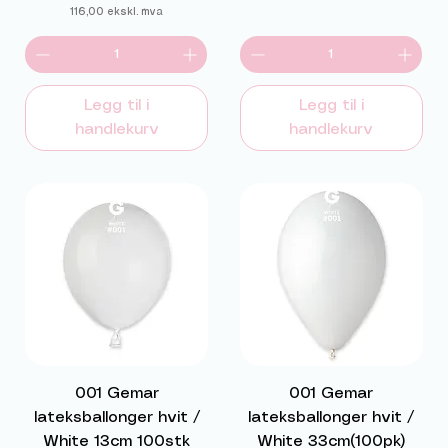
116,00
ekskl. mva
Legg til i
Legg til i
handlekurv
handlekurv
001 Gemar
001 Gemar
lateksballonger hvit /
lateksballonger hvit /
White 13cm 100stk
White 33cm(100pk)