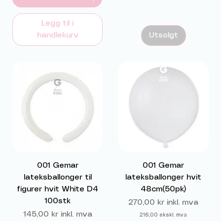
Legg til i
handlekurv
Utsolgt
001 Gemar
001 Gemar
lateksballonger til
lateksballonger hvit
figurer hvit White D4
48cm(50pk)
100stk
Pris
270,00 kr
inkl. mva
Pris
145,00 kr
inkl. mva
216,00
ekskl. mva