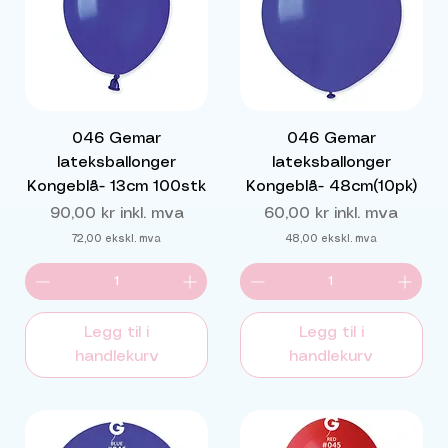
046 Gemar
046 Gemar
lateksballonger
lateksballonger
Kongeblå- 13cm 100stk
Kongeblå- 48cm(10pk)
Pris
Pris
90,00 kr
inkl. mva
60,00 kr
inkl. mva
72,00
ekskl. mva
48,00
ekskl. mva
Legg til i
Legg til i
handlekurv
handlekurv