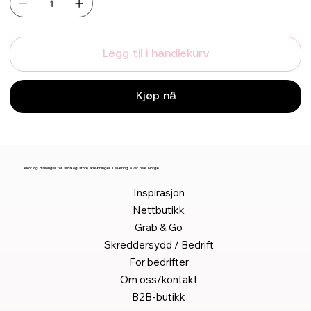
Legg til i handlekurv
Kjøp nå
Dekor og ballonger for små og store anledninger. Levering over hele Norge.
Inspirasjon
Nettbutikk
Grab & Go
Skreddersydd / Bedrift
For bedrifter
Om oss/kontakt
B2B-butikk