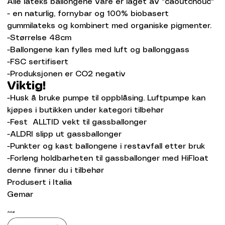
Alle lateks ballongene våre er laget av "caoutchouc"
- en naturlig, fornybar og 100% biobasert
gummilateks og kombinert med organiske pigmenter.
-Størrelse 48cm
-Ballongene kan fylles med luft og ballonggass
-FSC sertifisert
-Produksjonen er CO2 negativ
Viktig!
-Husk å bruke pumpe til oppblåsing. Luftpumpe kan
kjøpes i butikken under kategori tilbehør
-Fest ALLTID vekt til gassballonger
-ALDRI slipp ut gassballonger
-Punkter og kast ballongene i restavfall etter bruk
-Forleng holdbarheten til gassballonger med HiFloat
denne finner du i tilbehør
Produsert i Italia
Gemar
Antall