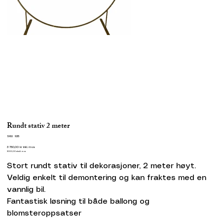
Rundt stativ 2 meter
SKU
SKU:
925
925
Pris
3 750,00 kr
inkl. mva
3000,00
ekskl. mva
Stort rundt stativ til dekorasjoner, 2 meter høyt.
Veldig enkelt til demontering og kan fraktes med en
vannlig bil.
Fantastisk løsning til både ballong og
blomsteroppsatser