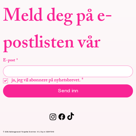
Meld deg på e-
postlisten vår
E-post
*
ja, jeg vil abonnere på nyhetsbrevet.
*
Send inn
© 2026, Ballonggrossist Fargerike Drømmer AS, Org nr: 929471040