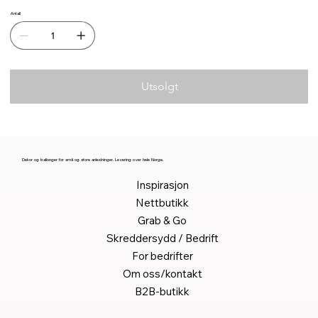
Antall
Utsolgt
Dekor og ballonger for små og store anledninger. Levering over hele Norge.
Inspirasjon
Nettbutikk
Grab & Go
Skreddersydd / Bedrift
For bedrifter
Om oss/kontakt
B2B-butikk