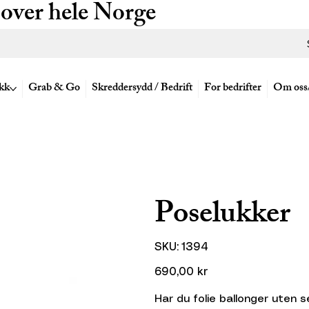
 over hele Norge
kk
Grab & Go
Skreddersydd / Bedrift
For bedrifter
Om oss
Poselukker
SKU
SKU:
1394
1394
Pris
690,00 kr
Har du folie ballonger uten 