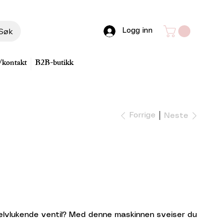
Søk
Logg inn
/kontakt
B2B-butikk
Forrige
Neste
selvlukende ventil? Med denne maskinnen sveiser du