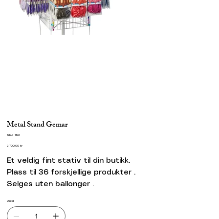
Metal Stand Gemar
SKU
SKU:
1193
1193
Pris
2 700,00 kr
Et veldig fint stativ til din butikk.
Plass til 36 forskjellige produkter .
Selges uten ballonger .
Antall