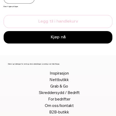
Bare 4 igjen på lager
Legg til i handlekurv
Kjøp nå
Dekor og ballonger for små og store anledninger. Levering over hele Norge.
Inspirasjon
Nettbutikk
Grab & Go
Skreddersydd / Bedrift
For bedrifter
Om oss/kontakt
B2B-butikk