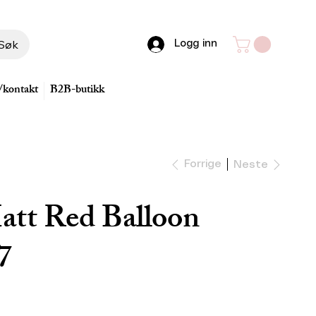
Søk
Logg inn
/kontakt
B2B-butikk
Forrige
Neste
tt Red Balloon
7