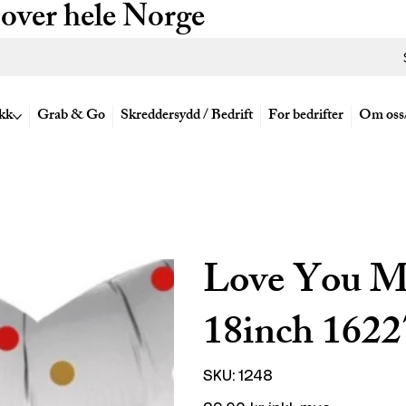
 over hele Norge
kk
Grab & Go
Skreddersydd / Bedrift
For bedrifter
Om oss
Love You Ma
18inch 1622
SKU
SKU:
1248
1248
Pris