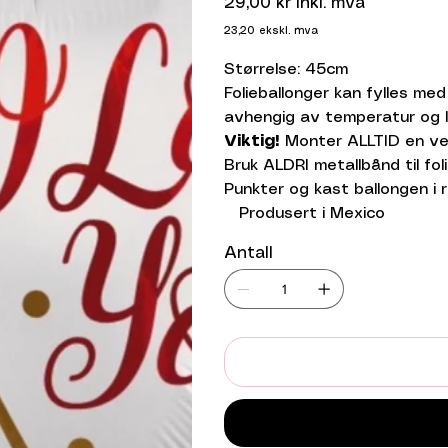
29,00 kr
inkl. mva
23,20
ekskl. mva
Størrelse: 45cm
Folieballonger kan fylles me
avhengig av temperatur og l
Viktig!
Monter ALLTID en vek
Bruk ALDRI metallbånd til foli
Punkter og kast ballongen i r
Produsert i Mexico
Antall