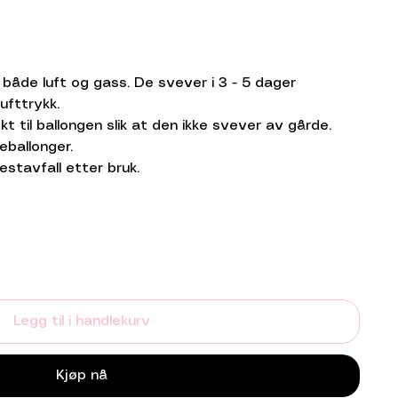
d både luft og gass. De svever i 3 - 5 dager
ufttrykk.
t til ballongen slik at den ikke svever av gårde.
eballonger.
estavfall etter bruk.
Legg til i handlekurv
Kjøp nå