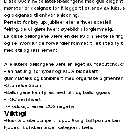
Disse 33cm hvite lateksballongene med gull, elegant
mønster er designet for å legge til et snev av luksus
og eleganse til enhver anledning.
Perfekt for bryllup, jubileer eller enhver spesiell
feiring, de vil gjøre hvert øyeblikk uforglemmelig.
La disse ballongene være en del av din neste feiring
og se hvordan de forvandler rommet til et sted fylt
med stil og raffinement.
Alle lateks ballongene våre er laget av "caoutchouc"
- en naturlig, fornybar og 100% biobasert
gummilateks og kombinert med organiske pigmenter.
-Størrelse 33cm
-Ballongene kan fylles med luft og ballonggass
- FSC sertifisert
-Produksjonen er CO2 negativ
Viktig!
-Husk å bruke pumpe til oppblåsing. Luftpumpe kan
kjøpes i butikken under kategori tilbehør