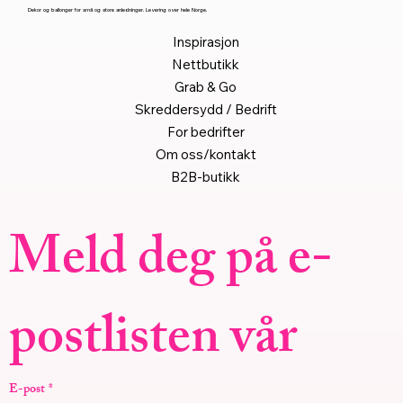
Dekor og ballonger for små og store anledninger. Levering over hele Norge.
Inspirasjon
Nettbutikk
Grab & Go
Skreddersydd / Bedrift
For bedrifter
Om oss/kontakt
B2B-butikk
Meld deg på e-
postlisten vår
E-post
*