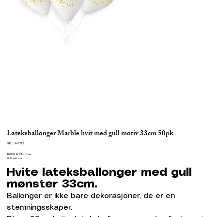
Lateksballonger Marble hvit med gull motiv 33cm 50pk
SKU
SKU:
946772
946772
Pris
199,00 kr
inkl. mva
159,20
ekskl. mva
Hvite lateksballonger med gull
mønster 33cm.
Ballonger er ikke bare dekorasjoner, de er en
stemningsskaper.