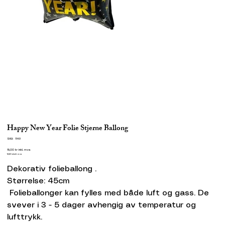
Happy New Year Folie Stjerne Ballong
SKU
SKU:
1149
1149
Pris
18,00 kr
inkl. mva
14,40
ekskl. mva
Dekorativ folieballong .
Størrelse: 45cm
Folieballonger kan fylles med både luft og gass. De
svever i 3 - 5 dager avhengig av temperatur og
lufttrykk.