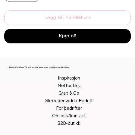
Legg til i handlekurv
Kjøp nå
Dekor og ballonger for små og store anledninger. Levering over hele Norge.
Inspirasjon
Nettbutikk
Grab & Go
Skreddersydd / Bedrift
For bedrifter
Om oss/kontakt
B2B-butikk