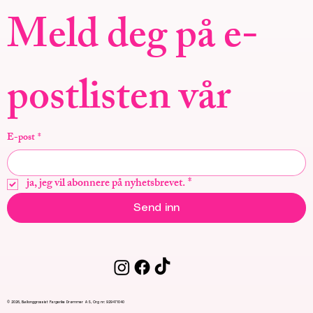
Meld deg på e-
postlisten vår
E-post
*
ja, jeg vil abonnere på nyhetsbrevet.
*
Send inn
© 2026, Ballonggrossist Fargerike Drømmer AS, Org nr: 929471040