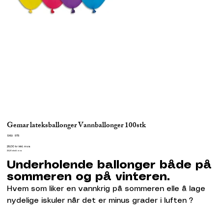
Gemar lateksballonger Vannballonger 100stk
SKU
SKU:
975
975
Pris
29,00 kr
inkl. mva
23,20
ekskl. mva
Underholende ballonger både på
sommeren og på vinteren.
Hvem som liker en vannkrig på sommeren elle å lage
nydelige iskuler når det er minus grader i luften ?