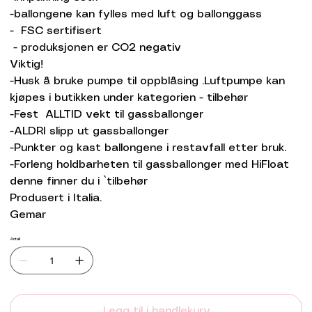
-ballongene kan fylles med luft og ballonggass
- FSC sertifisert
- produksjonen er CO2 negativ
Viktig!
-Husk å bruke pumpe til oppblåsing .Luftpumpe kan
kjøpes i butikken under kategorien - tilbehør
-Fest ALLTID vekt til gassballonger
-ALDRI slipp ut gassballonger
-Punkter og kast ballongene i restavfall etter bruk.
-Forleng holdbarheten til gassballonger med HiFloat
denne finner du i `tilbehør
Produsert i Italia.
Gemar
Antall
Legg til i handlekurv