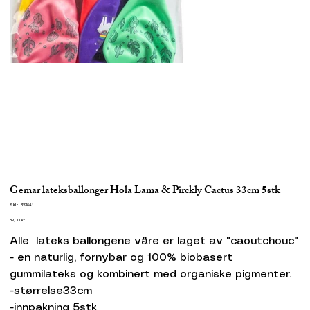
Gemar lateksballonger Hola Lama & Pirckly Cactus 33cm 5stk
SKU
SKU:
323641
323641
Pris
39,00 kr
Alle lateks ballongene våre er laget av "caoutchouc"
- en naturlig, fornybar og 100% biobasert
gummilateks og kombinert med organiske pigmenter.
-størrelse33cm
-innpakning 5stk