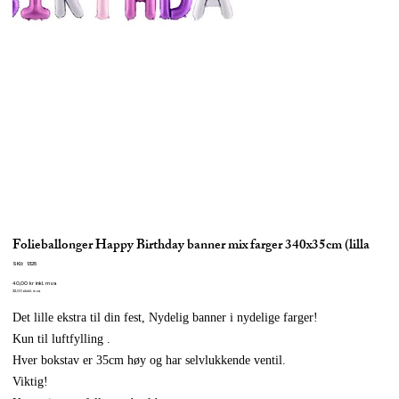
Folieballonger Happy Birthday banner mix farger 340x35cm (lilla
SKU
SKU:
1325
1325
Pris
40,00 kr
inkl. mva
32,00
ekskl. mva
Det lille ekstra til din fest, Nydelig banner i nydelige farger!
Kun til luftfylling .
Hver bokstav er 35cm høy og har selvlukkende ventil.
Viktig!