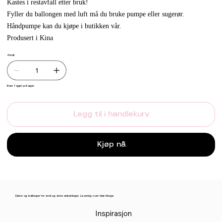
Kastes i restavfall etter bruk!
Fyller du ballongen med luft må du bruke pumpe eller sugerør.
Håndpumpe kan du kjøpe i butikken vår.
Produsert i Kina
Antall
Bare 7 igjen på lager
Legg til i handlekurv
Kjøp nå
Dekor og ballonger for små og store anledninger. Levering over hele Norge.
Inspirasjon