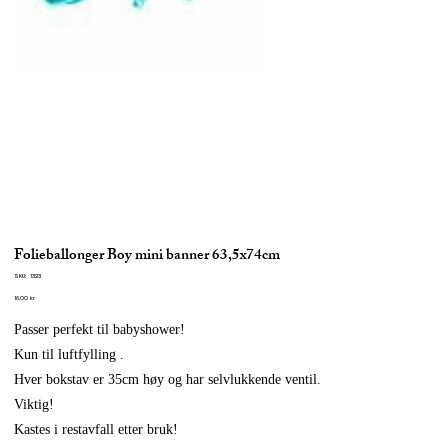
Folieballonger Boy mini banner 63,5x74cm
SKU
SKU:
1323
1323
Pris
16,00 kr
Passer perfekt til babyshower!
Kun til luftfylling .
Hver bokstav er 35cm høy og har selvlukkende ventil.
Viktig!
Kastes i restavfall etter bruk!