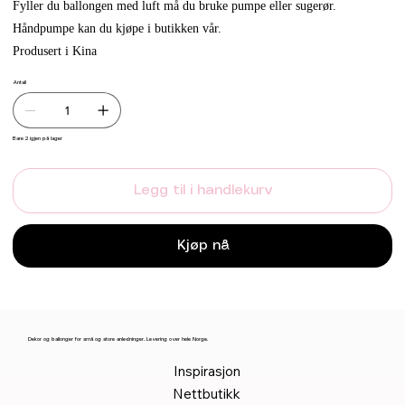
Fyller du ballongen med luft må du bruke pumpe eller sugerør.
Håndpumpe kan du kjøpe i butikken vår.
Produsert i Kina
Antall
Bare 2 igjen på lager
Legg til i handlekurv
Kjøp nå
Dekor og ballonger for små og store anledninger. Levering over hele Norge.
Inspirasjon
Nettbutikk