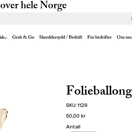
 over hele Norge
kk
Grab & Go
Skreddersydd / Bedrift
For bedrifter
Om oss
Folieballong
SKU
SKU:
1129
1129
Pris
50,00 kr
Antall