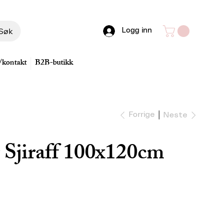
Søk
Logg inn
/kontakt
B2B-butikk
Forrige
Neste
 Sjiraff 100x120cm