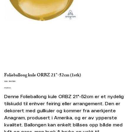
Folieballong kule ORBZ 21"-52cm (1stk)
SKU
SKU:
3947399
3947399
Pris
47,00 kr
Denne Folieballong kule ORBZ 21"-52cm er et nydelig
tilskudd til enhver feiring eller arrangement. Den er
dekorert med gullkuler og kommer fra anerkjente
Anagram, produsert i Amerika, og er av ypperste
kvalitet. Ballongen kan enkelt blåses opp både med