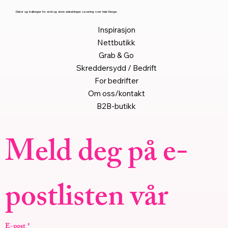
Dekor og ballonger for små og store anledninger. Levering over hele Norge.
Inspirasjon
Nettbutikk
Grab & Go
Skreddersydd / Bedrift
For bedrifter
Om oss/kontakt
B2B-butikk
Meld deg på e-
postlisten vår
E-post
*