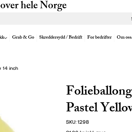
 over hele Norge
kk
Grab & Go
Skreddersydd / Bedrift
For bedrifter
Om oss
 14 inch
Folieballong
Pastel Yello
SKU
SKU:
1298
1298
Pris