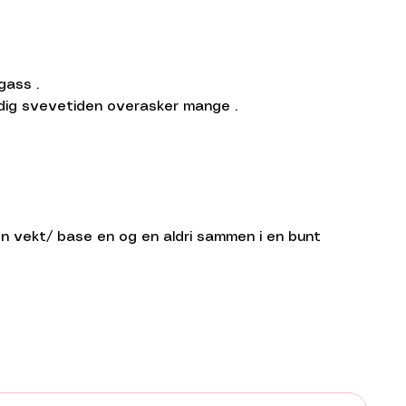
gass .
idig svevetiden overasker mange .
 en vekt/ base en og en aldri sammen i en bunt