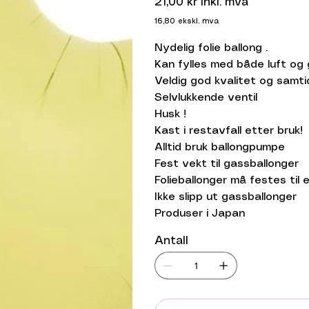
21,00 kr
inkl. mva
16,80
ekskl. mva
Nydelig folie ballong .
Kan fylles med både luft og 
Veldig god kvalitet og samt
Selvlukkende ventil
Husk !
Kast i restavfall etter bruk!
Alltid bruk ballongpumpe
Fest vekt til gassballonger
Folieballonger må festes til
Ikke slipp ut gassballonger
Produser i Japan
Antall