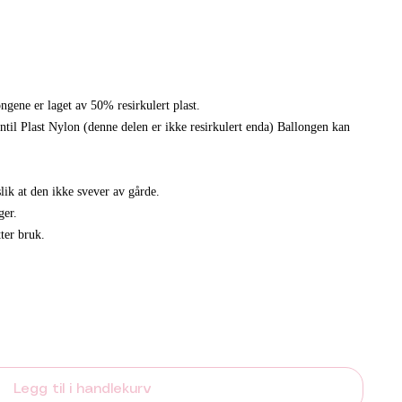
ngene er laget av 50% resirkulert plast.
entil Plast Nylon (denne delen er ikke resirkulert enda) Ballongen kan
ik at den ikke svever av gårde.
ger.
etter bruk.
Legg til i handlekurv