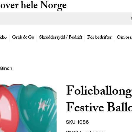
 over hele Norge
kk
Grab & Go
Skreddersydd / Bedrift
For bedrifter
Om oss
18inch
Folieballong
Festive Ball
SKU
SKU:
1086
1086
Pris