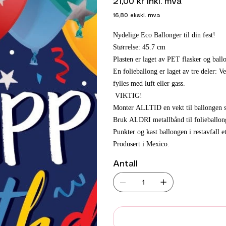
21,00 kr
inkl. mva
16,80
ekskl. mva
Nydelige Eco Ballonger til din fest!
Størrelse: 45.7 cm
Plasten er laget av PET flasker og ballo
En folieballong er laget av tre deler: V
fylles med luft eller gass.
VIKTIG!
Monter ALLTID en vekt til ballongen sl
Bruk ALDRI metallbånd til folieballon
Punkter og kast ballongen i restavfall 
Produsert i Mexico.
Antall