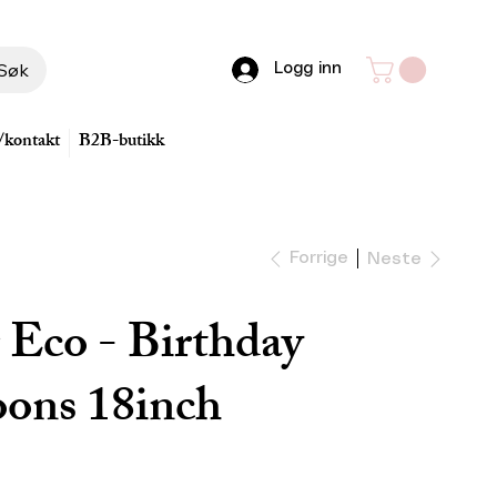
Søk
Logg inn
/kontakt
B2B-butikk
Forrige
Neste
 Eco - Birthday
oons 18inch