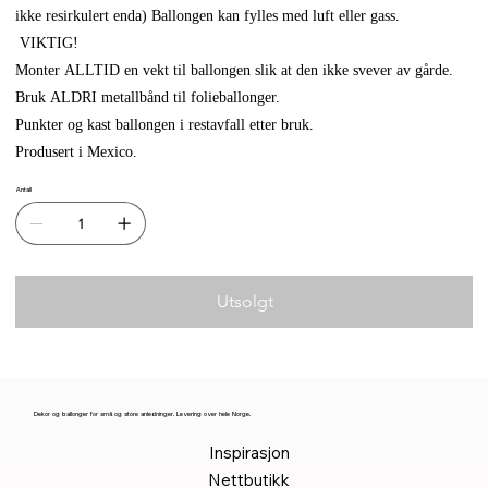
ikke resirkulert enda) Ballongen kan fylles med luft eller gass.
VIKTIG!
Monter ALLTID en vekt til ballongen slik at den ikke svever av gårde.
Bruk ALDRI metallbånd til folieballonger.
Punkter og kast ballongen i restavfall etter bruk.
Produsert i Mexico.
Antall
Utsolgt
Dekor og ballonger for små og store anledninger. Levering over hele Norge.
Inspirasjon
Nettbutikk