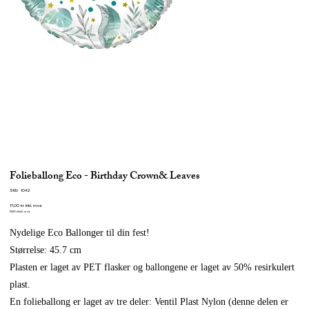
Folieballong Eco - Birthday Crown& Leaves
SKU
SKU:
1042
1042
Pris
17,00 kr
inkl. mva
13,60
ekskl. mva
Nydelige Eco Ballonger til din fest!
Størrelse: 45.7 cm
Plasten er laget av PET flasker og ballongene er laget av 50% resirkulert
plast.
En folieballong er laget av tre deler: Ventil Plast Nylon (denne delen er