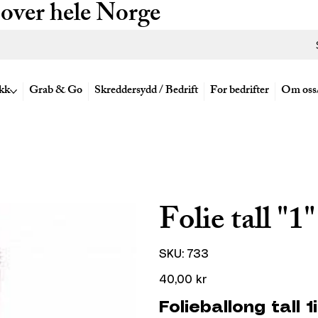
 over hele Norge
kk
Grab & Go
Skreddersydd / Bedrift
For bedrifter
Om oss
Folie tall "1
SKU
SKU:
733
733
Pris
40,00 kr
Folieballong tall 