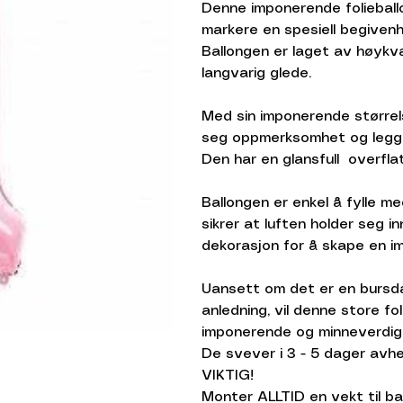
Denne imponerende folieballo
markere en spesiell begivenhe
Ballongen er laget av høykva
langvarig glede.
Med sin imponerende størrels
seg oppmerksomhet og legge t
Den har en glansfull overflat
Ballongen er enkel å fylle me
sikrer at luften holder seg i
dekorasjon for å skape en im
Uansett om det er en bursdag,
anledning, vil denne store fo
imponerende og minneverdig ti
De svever i 3 - 5 dager avhe
VIKTIG!
Monter ALLTID en vekt til ba