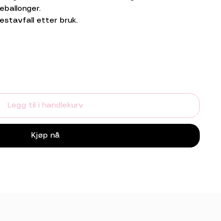
eballonger.
estavfall etter bruk.
Legg til i handlekurv
Kjøp nå