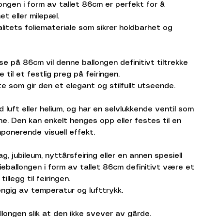
ngen i form av tallet 86cm er perfekt for å
t eller milepæl.
litets foliemateriale som sikrer holdbarhet og
e på 86cm vil denne ballongen definitivt tiltrekke
il et festlig preg på feiringen.
e som gir den et elegant og stilfullt utseende.
d luft eller helium, og har en selvlukkende ventil som
nne. Den kan enkelt henges opp eller festes til en
ponerende visuell effekt.
 jubileum, nyttårsfeiring eller en annen spesiell
lieballongen i form av tallet 86cm definitivt være et
llegg til feiringen.
ngig av temperatur og lufttrykk.
llongen slik at den ikke svever av gårde.