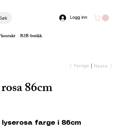
Søk
Logg inn
/kontakt
B2B-butikk
Forrige
Neste
" rosa 86cm
1i lyserosa farge i 86cm