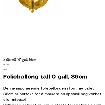
Folie tall "0" gull 86cm
SKU
SKU:
768
768
Pris
40,00 kr
Folieballong tall 0 gull, 86cm
Denne imponerende folieballongen i form av tallet
86cm er perfekt for å markere en spesiell begivenhet
eller milepæl.