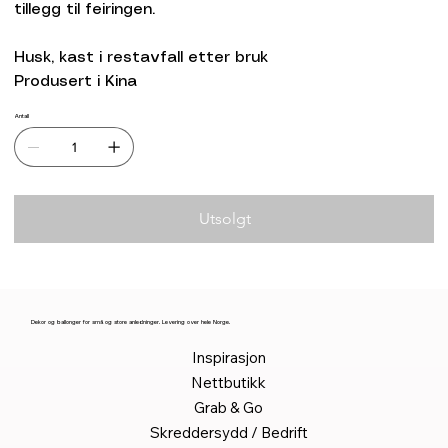
tillegg til feiringen.
Husk, kast i restavfall etter bruk
Produsert i Kina
Antall
Utsolgt
Dekor og ballonger for små og store anledninger. Levering over hele Norge.
Inspirasjon
Nettbutikk
Grab & Go
Skreddersydd / Bedrift