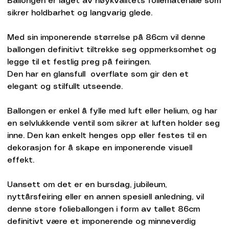
Ballongen er laget av høykvalitets foliemateriale som
sikrer holdbarhet og langvarig glede.
Med sin imponerende størrelse på 86cm vil denne
ballongen definitivt tiltrekke seg oppmerksomhet og
legge til et festlig preg på feiringen.
Den har en glansfull overflate som gir den et
elegant og stilfullt utseende.
Ballongen er enkel å fylle med luft eller helium, og har
en selvlukkende ventil som sikrer at luften holder seg
inne. Den kan enkelt henges opp eller festes til en
dekorasjon for å skape en imponerende visuell
effekt.
Uansett om det er en bursdag, jubileum,
nyttårsfeiring eller en annen spesiell anledning, vil
denne store folieballongen i form av tallet 86cm
definitivt være et imponerende og minneverdig