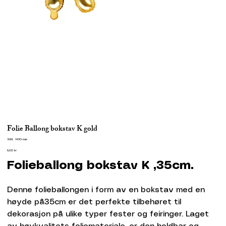
Folie Ballong bokstav K gold
SKU
SKU:
1490-nan
1490-
Pris
nan
8,00 kr
Folieballong bokstav K ,35cm.
Denne folieballongen i form av en bokstav med en
høyde på35cm er det perfekte tilbehøret til
dekorasjon på ulike typer fester og feiringer. Laget