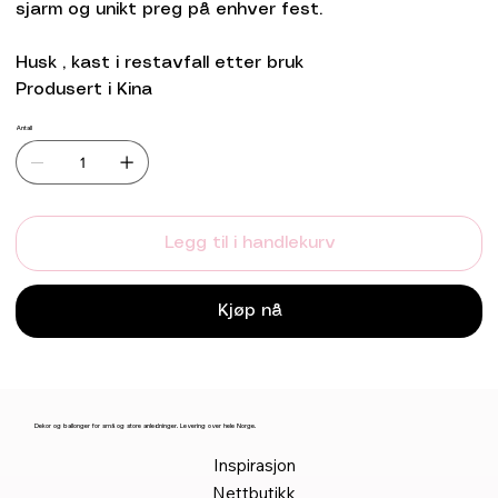
sjarm og unikt preg på enhver fest.
Husk , kast i restavfall etter bruk
Produsert i Kina
Antall
Legg til i handlekurv
Kjøp nå
Dekor og ballonger for små og store anledninger. Levering over hele Norge.
Inspirasjon
Nettbutikk