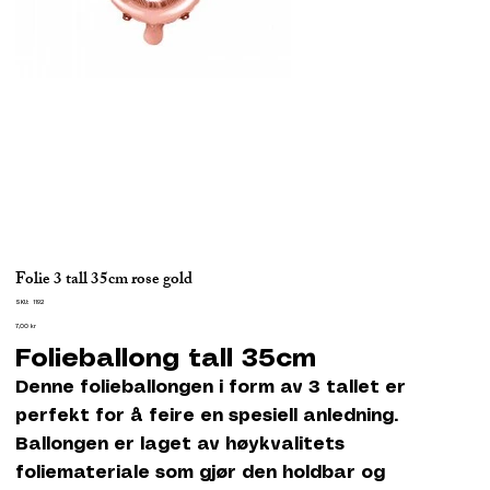
Folie 3 tall 35cm rose gold
SKU
SKU:
1192
1192
Pris
7,00 kr
Folieballong tall 35cm
Denne folieballongen i form av 3 tallet er
perfekt for å feire en spesiell anledning.
Ballongen er laget av høykvalitets
foliemateriale som gjør den holdbar og