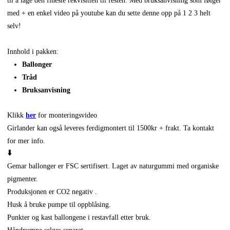
til å lage den fineste rekvisitten til festen. Med bruksanvisning som følger
med + en enkel video på youtube kan du sette denne opp på 1 2 3 helt
selv!
Innhold i pakken:
Ballonger
Tråd
Bruksanvisning
Klikk
her
for monteringsvideo
Girlander kan også leveres ferdigmontert til 1500kr + frakt. Ta kontakt
for mer info.
⬇️
Gemar ballonger er FSC sertifisert. Laget av naturgummi med organiske
pigmenter.
Produksjonen er CO2 negativ .
Husk å bruke pumpe til oppblåsing.
Punkter og kast ballongene i restavfall etter bruk.