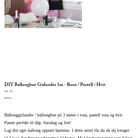
DIY Ballongbue Girlander 3m - Rosa / Pastell / Hvit
SKU
SKU:
1477
1477
Pris
299,00 kr
Ballonggirlander / ballongbue på 3 meter i rosa, pastell rosa og hvit.
Passer perfekt til dåp, bursdag og fest!
Lag ditt eget ballong oppsett hjemme. I dette settet får du alt du trenger