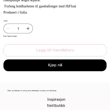
Håndpumpe selges separat.
Forleng holdbarheten til gassballonger med HiFloat
Produsert i Italia.
Antall
Bare 6 igjen på lager
Legg til i handlekurv
Kjøp nå
Dekor og ballonger for små og store anledninger. Levering over hele Norge.
Inspirasjon
Nettbutikk