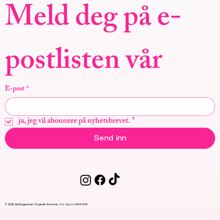
Meld deg på e-
postlisten vår
E-post
*
ja, jeg vil abonnere på nyhetsbrevet.
*
Send inn
© 2026, Ballonggrossist Fargerike Drømmer AS, Org nr: 929471040