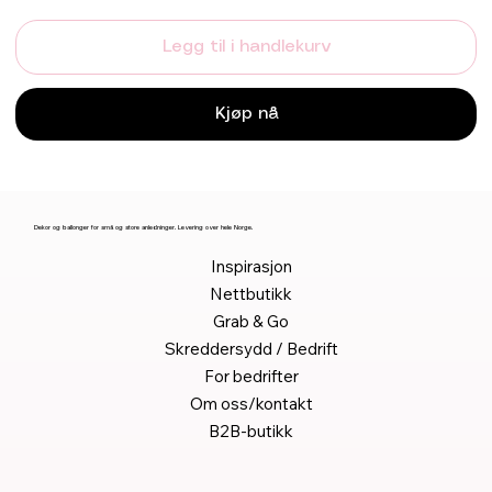
Legg til i handlekurv
Kjøp nå
Dekor og ballonger for små og store anledninger. Levering over hele Norge.
Inspirasjon
Nettbutikk
Grab & Go
Skreddersydd / Bedrift
For bedrifter
Om oss/kontakt
B2B-butikk