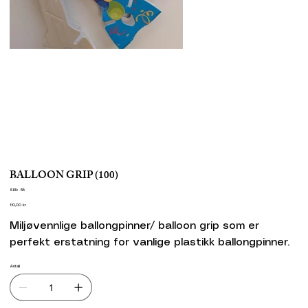
BALLOON GRIP (100)
SKU
SKU:
58
58
Pris
110,00 kr
Miljøvennlige ballongpinner/ balloon grip som er
perfekt erstatning for vanlige plastikk ballongpinner.
Antall