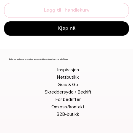
Legg til i handlekurv
Kjøp nå
Dekor og ballonger for små og store anledninger. Levering over hele Norge.
Inspirasjon
Nettbutikk
Grab & Go
Skreddersydd / Bedrift
For bedrifter
Om oss/kontakt
B2B-butikk