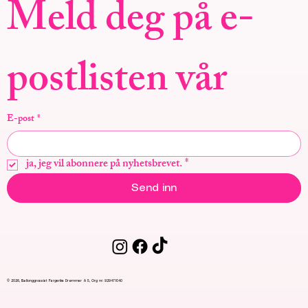
Meld deg på e-
postlisten vår
E-post
*
ja, jeg vil abonnere på nyhetsbrevet.
*
Send inn
© 2026, Ballonggrossist Fargerike Drømmer AS, Org nr: 929471040