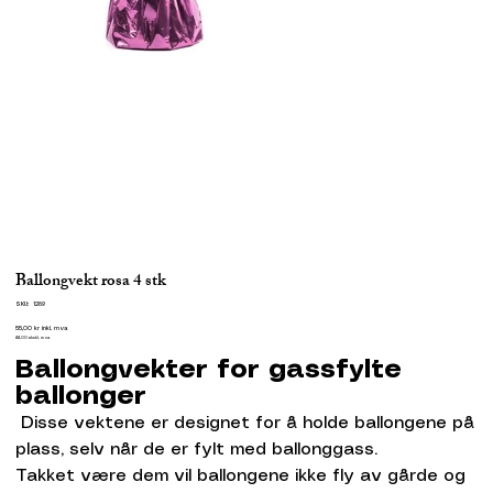
Ballongvekt rosa 4 stk
SKU
SKU:
1289
1289
Pris
55,00 kr
inkl. mva
44,00
ekskl. mva
Ballongvekter for gassfylte
ballonger
Disse vektene er designet for å holde ballongene på
plass, selv når de er fylt med ballonggass.
Takket være dem vil ballongene ikke fly av gårde og