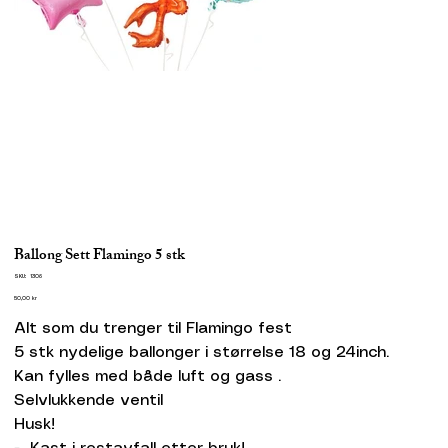
Ballong Sett Flamingo 5 stk
SKU
SKU:
1306
1306
Pris
50,00 kr
Alt som du trenger til Flamingo fest
5 stk nydelige ballonger i størrelse 18 og 24inch.
Kan fylles med både luft og gass .
Selvlukkende ventil
Husk!