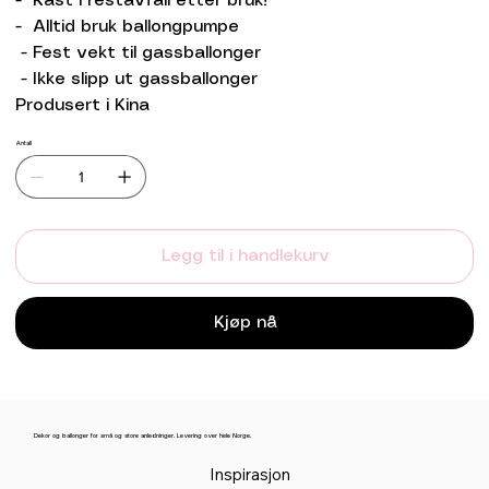
- Kast i restavfall etter bruk!
- Alltid bruk ballongpumpe
- Fest vekt til gassballonger
- Ikke slipp ut gassballonger
Produsert i Kina
Antall
Legg til i handlekurv
Kjøp nå
Dekor og ballonger for små og store anledninger. Levering over hele Norge.
Inspirasjon