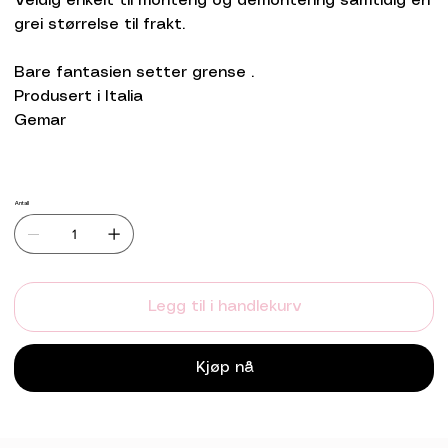
Veldig enkelt til monterig og demontering samtidig en
grei størrelse til frakt.
Bare fantasien setter grense .
Produsert i Italia
Gemar
Antall
Legg til i handlekurv
Kjøp nå