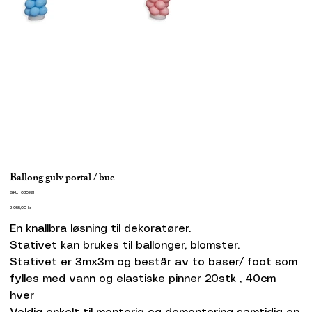
Ballong gulv portal / bue
SKU
SKU:
030921
030921
Pris
2 055,00 kr
En knallbra løsning til dekoratører.
Stativet kan brukes til ballonger, blomster.
Stativet er 3mx3m og består av to baser/ foot som
fylles med vann og elastiske pinner 20stk , 40cm
hver