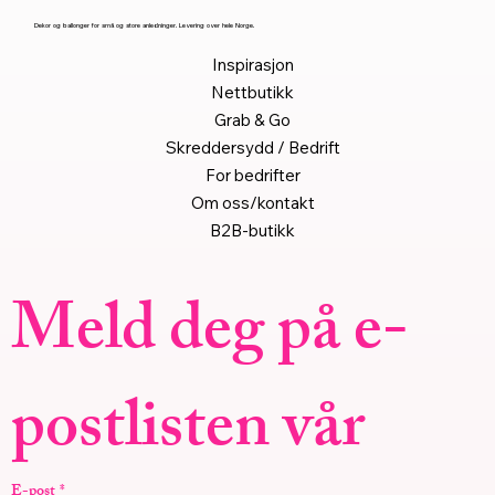
Dekor og ballonger for små og store anledninger. Levering over hele Norge.
Inspirasjon
Nettbutikk
Grab & Go
Skreddersydd / Bedrift
For bedrifter
Om oss/kontakt
B2B-butikk
Meld deg på e-
postlisten vår
E-post
*