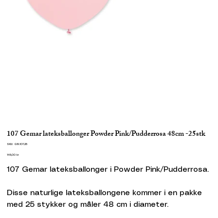
107 Gemar lateksballonger Powder Pink/Pudderrosa 48cm -25stk
SKU
SKU:
G19.107.25
G19.107.25
Pris
145,00 kr
107 Gemar lateksballonger i Powder Pink/Pudderrosa.
Disse naturlige lateksballongene kommer i en pakke
med 25 stykker og måler 48 cm i diameter.