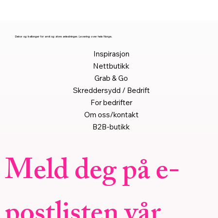
Dekor og ballonger for små og store anledninger. Levering over hele Norge.
Inspirasjon
Nettbutikk
Grab & Go
Skreddersydd / Bedrift
For bedrifter
Om oss/kontakt
B2B-butikk
Meld deg på e-
postlisten vår