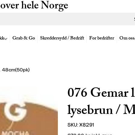
 over hele Norge
kk
Grab & Go
Skreddersydd / Bedrift
For bedrifter
Om oss
a 48cm(50pk)
076 Gemar l
lysebrun / 
SKU
SKU:
X8291
X8291
Pris