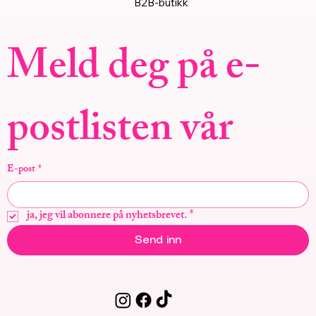
B2B-butikk
Meld deg på e-
postlisten vår
E-post
*
ja, jeg vil abonnere på nyhetsbrevet.
*
Send inn