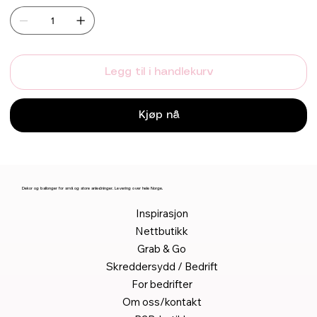
Legg til i handlekurv
Kjøp nå
Dekor og ballonger for små og store anledninger. Levering over hele Norge.
Inspirasjon
Nettbutikk
Grab & Go
Skreddersydd / Bedrift
For bedrifter
Om oss/kontakt