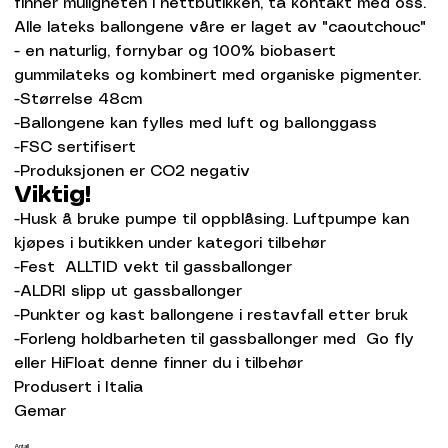
finner muligheten i nettbutikken, ta kontakt med oss.
Alle lateks ballongene våre er laget av "caoutchouc"
- en naturlig, fornybar og 100% biobasert
gummilateks og kombinert med organiske pigmenter.
-Størrelse 48cm
-Ballongene kan fylles med luft og ballonggass
-FSC sertifisert
-Produksjonen er CO2 negativ
Viktig!
-Husk å bruke pumpe til oppblåsing. Luftpumpe kan
kjøpes i butikken under kategori tilbehør
-Fest ALLTID vekt til gassballonger
-ALDRI slipp ut gassballonger
-Punkter og kast ballongene i restavfall etter bruk
-Forleng holdbarheten til gassballonger med Go fly
eller HiFloat denne finner du i tilbehør
Produsert i Italia
Gemar
Antall