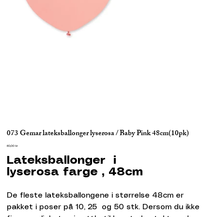
073 Gemar lateksballonger lyserosa / Baby Pink 48cm(10pk)
Pris
60,00 kr
Lateksballonger i
lyserosa farge , 48cm
De fleste lateksballongene i størrelse 48cm er
pakket i poser på 10, 25 og 50 stk. Dersom du ikke