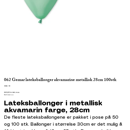
062 Gemar lateksballonger akvamarine metallisk 28cm 100stk
SKU
SKU:
51
51
Pris
240,00 kr
inkl. mva
192,00
ekskl. mva
Lateksballonger i metallisk
akvamarin farge, 28cm
De fleste lateksballongene er pakket i pose på 50
og 100 stk. Ballonger i størrelse 30cm er det mulig å