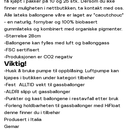
få kjøpt i pakker på 10 og 25 stk.. Dersom du ikke
finner muligheten i nettbutikken, ta kontakt med oss.
Alle lateks ballongene våre er laget av "caoutchouc"
- en naturlig, fornybar og 100% biobasert
gummilateks og kombinert med organiske pigmenter.
-Størrelse 28cm
-Ballongene kan fylles med luft og ballonggass
-FSC sertifisert
-Produksjonen er CO2 negativ
Viktig!
-Husk å bruke pumpe til oppblåsing. Luftpumpe kan
kjøpes i butikken under kategori tilbehør
-Fest ALLTID vekt til gassballonger
-ALDRI slipp ut gassballonger
-Punkter og kast ballongene i restavfall etter bruk
-Forleng holdbarheten til gassballonger med HiFloat
denne finner du i tilbehør
Produsert i Italia
Gemar