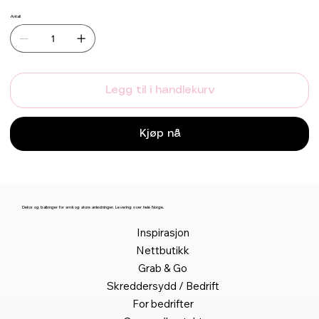
Antall
Legg til i handlekurv
Kjøp nå
Dekor og ballonger for små og store anledninger. Levering over hele Norge.
Inspirasjon
Nettbutikk
Grab & Go
Skreddersydd / Bedrift
For bedrifter