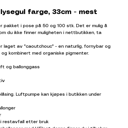
 lysegul farge, 33cm - mest
r pakket i pose på 50 og 100 stk. Det er mulig å
m du ikke finner muligheten i nettbutikken, ta
er laget av "caoutchouc" - en naturlig, fornybar og
 og kombinert med organiske pigmenter.
uft og ballonggass
iv
låsing. Luftpumpe kan kjøpes i butikken under
allonger
er
i restavfall etter bruk