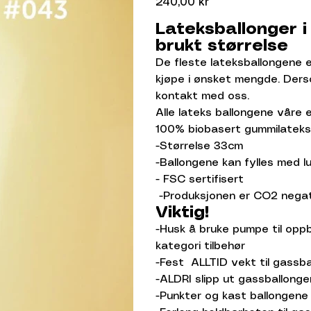
240,00 kr
Lateksballonger i
brukt størrelse
De fleste lateksballongene e
kjøpe i ønsket mengde. Derso
kontakt med oss.
Alle lateks ballongene våre 
100% biobasert gummilateks
-Størrelse 33cm
-Ballongene kan fylles med l
- FSC sertifisert
-Produksjonen er CO2 negat
Viktig!
-Husk å bruke pumpe til oppb
kategori tilbehør
-Fest ALLTID vekt til gassb
-ALDRI slipp ut gassballong
-Punkter og kast ballongene 