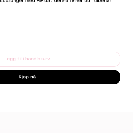
sballonger med HiFloat denne finner du i tilbehør
Legg til i handlekurv
Kjøp nå