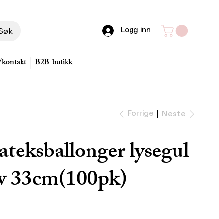
Søk
Logg inn
/kontakt
B2B-butikk
Forrige
Neste
teksballonger lysegul
ow 33cm(100pk)