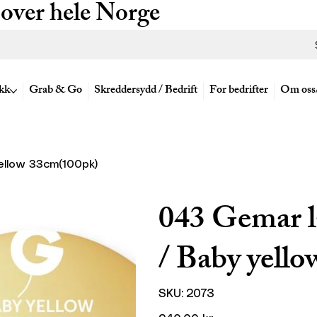
 over hele Norge
kk
Grab & Go
Skreddersydd / Bedrift
For bedrifter
Om oss
ellow 33cm(100pk)
043 Gemar la
/ Baby yell
SKU
SKU:
2073
2073
Pris