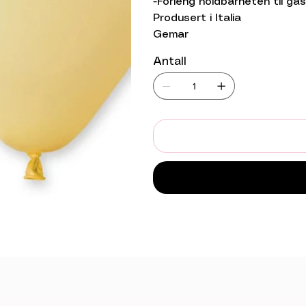
-Forleng holdbarheten til gas
Produsert i Italia
Gemar
Antall