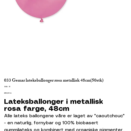
033 Gemar lateksballonger rosa metallisk 48cm(50stk)
SKU
SKU:
31
31
Pris
250,00 kr
Lateksballonger i metallisk
rosa farge, 48cm
Alle lateks ballongene våre er laget av "caoutchouc"
- en naturlig, fornybar og 100% biobasert
gummilateks og kombinert med organiske pigmenter.