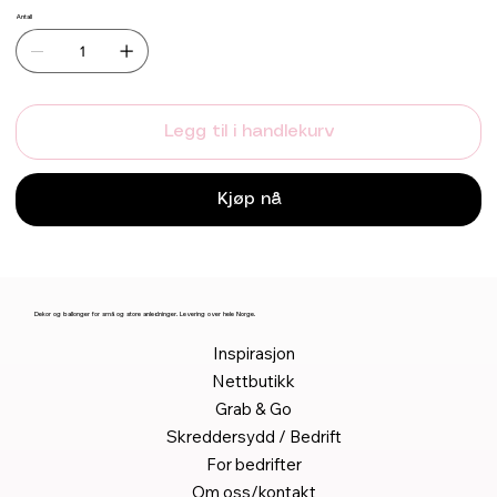
Antall
Legg til i handlekurv
Kjøp nå
Dekor og ballonger for små og store anledninger. Levering over hele Norge.
Inspirasjon
Nettbutikk
Grab & Go
Skreddersydd / Bedrift
For bedrifter
Om oss/kontakt