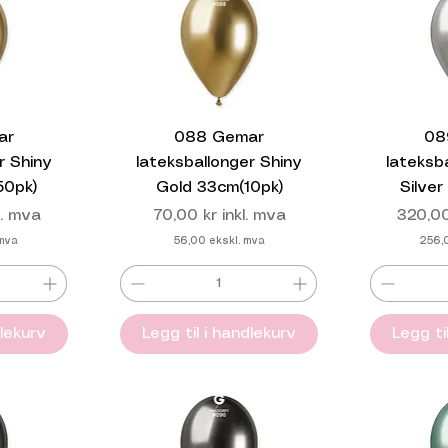
ant og glitrende touch. Skap en
ar
088 Gemar
08
r Shiny
lateksballonger Shiny
lateksb
50pk)
Gold 33cm(10pk)
Silve
Pris
Pris
l. mva
70,00 kr
inkl. mva
320,00
 mva
56,00
ekskl. mva
256,
dlekurv
Legg til i handlekurv
Legg ti