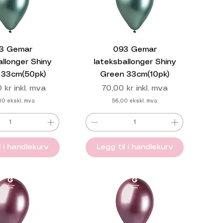
3 Gemar
093 Gemar
allonger Shiny
lateksballonger Shiny
 33cm(50pk)
Green 33cm(10pk)
Pris
 kr
inkl. mva
70,00 kr
inkl. mva
00
ekskl. mva
56,00
ekskl. mva
l i handlekurv
Legg til i handlekurv