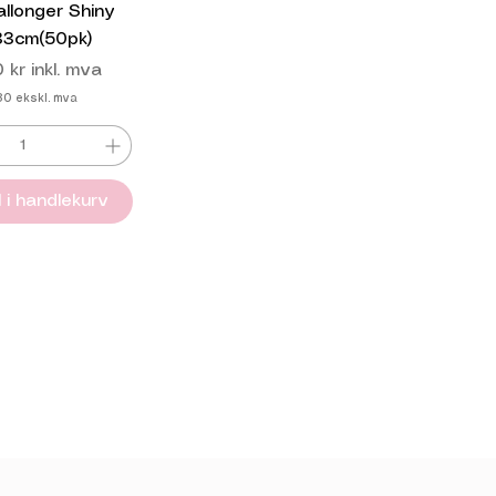
allonger Shiny
 33cm(50pk)
 kr
inkl. mva
80
ekskl. mva
l i handlekurv