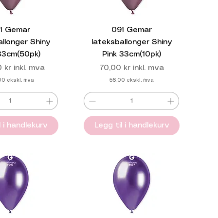
1 Gemar
091 Gemar
allonger Shiny
lateksballonger Shiny
 33cm(50pk)
Pink 33cm(10pk)
Pris
 kr
inkl. mva
70,00 kr
inkl. mva
00
ekskl. mva
56,00
ekskl. mva
l i handlekurv
Legg til i handlekurv