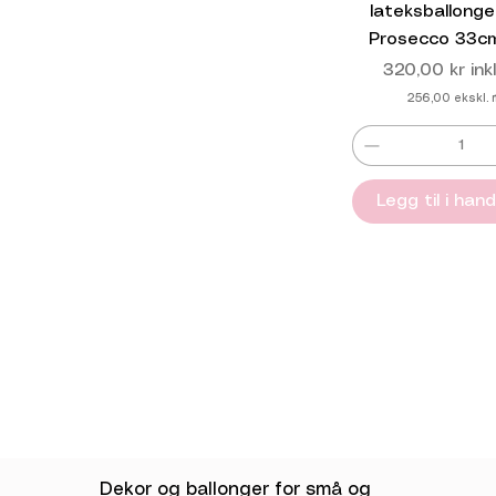
lateksballonge
Prosecco 33c
Pris
320,00 kr
ink
256,00
ekskl.
Legg til i han
Dekor og ballonger for små og