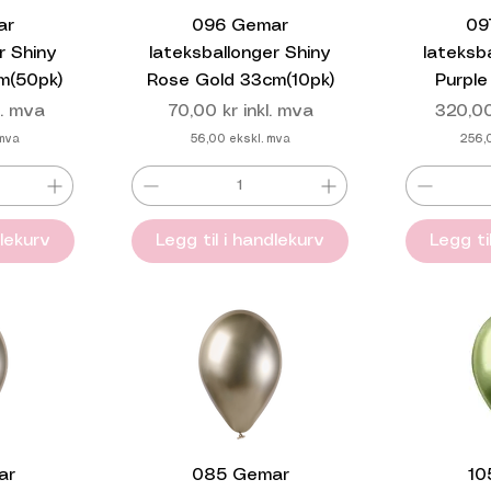
ar
096 Gemar
09
r Shiny
lateksballonger Shiny
lateksb
m(50pk)
Rose Gold 33cm(10pk)
Purple
Pris
Pris
l. mva
70,00 kr
inkl. mva
320,00
 mva
56,00
ekskl. mva
256,
dlekurv
Legg til i handlekurv
Legg ti
ar
085 Gemar
10