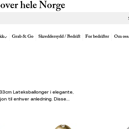
 over hele Norge
kk
Grab & Go
Skreddersydd / Bedrift
For bedrifter
Om oss
teksballonger i elegante,
on til enhver anledning. Disse
 mest populære størrelsen, og kan
 et bredt utvalg av farger, slik at
 temaet eller fargene i
 bursdager, jubileer, brylluper eller