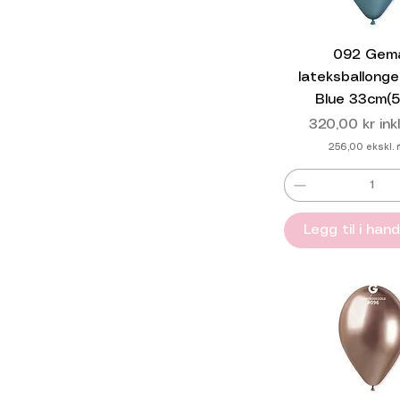
092 Gem
lateksballonge
Blue 33cm(5
Pris
320,00 kr
ink
256,00
ekskl.
Legg til i han