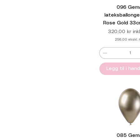
096 Gem
lateksballonge
Rose Gold 33c
Pris
320,00 kr
ink
256,00
ekskl.
Legg til i han
085 Gem