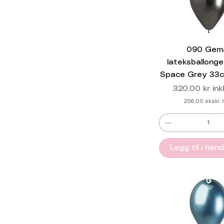
090 Gem
lateksballonge
Space Grey 33c
Pris
320,00 kr
ink
256,00
ekskl.
Legg til i han