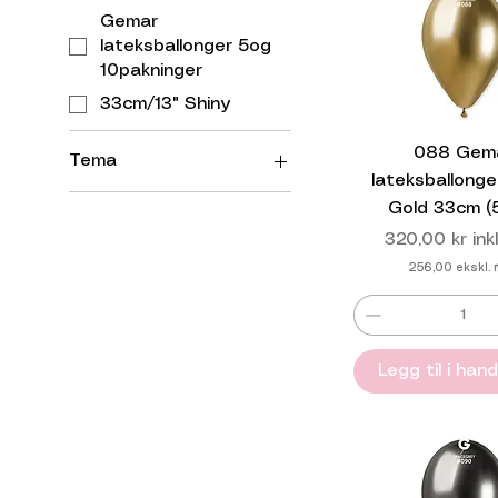
andre feiringer der du ønsker å legge til en eleg
Gemar
magisk og sofistik
lateksballonger 5og
10pakninger
33cm/13" Shiny
088 Gem
Tema
lateksballonge
Shop etter
Gold 33cm (
tema/Bryllup
Pris
320,00 kr
ink
Shop etter tema/Jul
256,00
ekskl.
& nyttår
Shop etter
tema/Valenties
Legg til i han