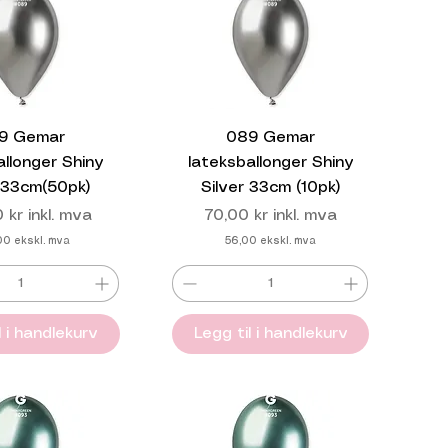
9 Gemar
089 Gemar
allonger Shiny
lateksballonger Shiny
r 33cm(50pk)
Silver 33cm (10pk)
Pris
 kr
inkl. mva
70,00 kr
inkl. mva
00
ekskl. mva
56,00
ekskl. mva
l i handlekurv
Legg til i handlekurv