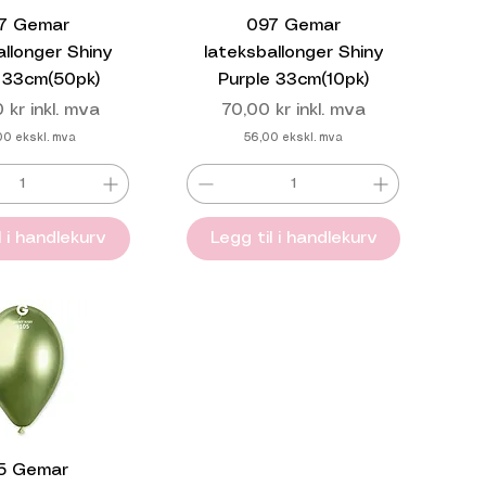
7 Gemar
097 Gemar
allonger Shiny
lateksballonger Shiny
 33cm(50pk)
Purple 33cm(10pk)
Pris
 kr
inkl. mva
70,00 kr
inkl. mva
00
ekskl. mva
56,00
ekskl. mva
l i handlekurv
Legg til i handlekurv
5 Gemar