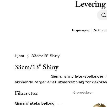
Levering
Inspirasjon
Nettbuti
Hjem
33cm/13" Shiny
33cm/13" Shiny
Gemar shiny lateksballonger i 33cm La
skinnende farger er et utmerket valg for dekorasj
ballongene har en størrelse på33 cm, som er den
Filtrer etter
19 produkter
enkelt blåses opp med både luft og gass. Vi tilbyr
du kan finne akkurat det du trenger for å matche
Gummi/lateks ballong
arrangementet ditt. Disse ballongene er ideelle for