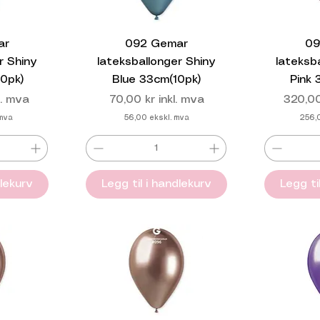
ar
092 Gemar
09
r Shiny
lateksballonger Shiny
lateksb
0pk)
Blue 33cm(10pk)
Pink
Pris
Pris
l. mva
70,00 kr
inkl. mva
320,00
 mva
56,00
ekskl. mva
256,
dlekurv
Legg til i handlekurv
Legg ti