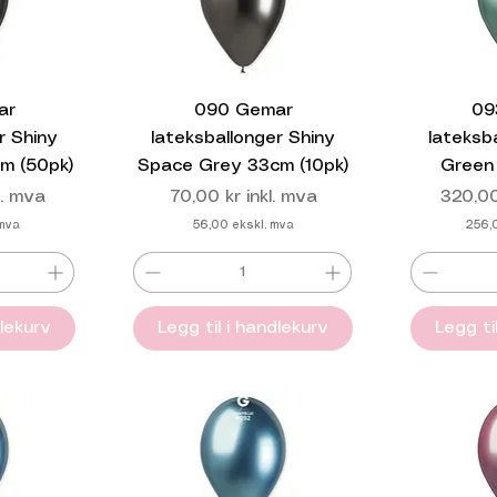
ar
090 Gemar
09
r Shiny
lateksballonger Shiny
lateksb
m (50pk)
Space Grey 33cm (10pk)
Green
Pris
Pris
l. mva
70,00 kr
inkl. mva
320,00
 mva
56,00
ekskl. mva
256,
dlekurv
Legg til i handlekurv
Legg ti