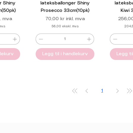
r Shiny
lateksballonger Shiny
lateksb
m(50pk)
Prosecco 33cm(10pk)
Kiwi
Pris
Pris
l. mva
70,00 kr
inkl. mva
256,00
 mva
56,00
ekskl. mva
204,
dlekurv
Legg til i handlekurv
Legg ti
1