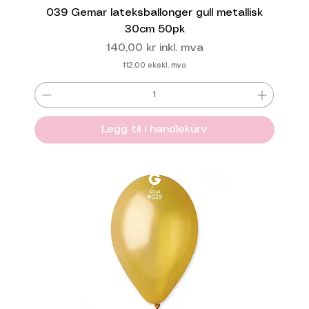
039 Gemar lateksballonger gull metallisk
30cm 50pk
Pris
140,00 kr
inkl. mva
112,00
ekskl. mva
Legg til i handlekurv