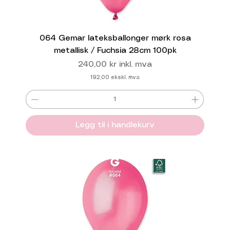
064 Gemar lateksballonger mørk rosa
metallisk / Fuchsia 28cm 100pk
Pris
240,00 kr
inkl. mva
192,00
ekskl. mva
Legg til i handlekurv