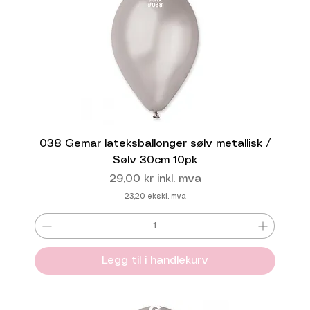
038 Gemar lateksballonger sølv metallisk /
Sølv 30cm 10pk
Pris
29,00 kr
inkl. mva
23,20
ekskl. mva
Legg til i handlekurv