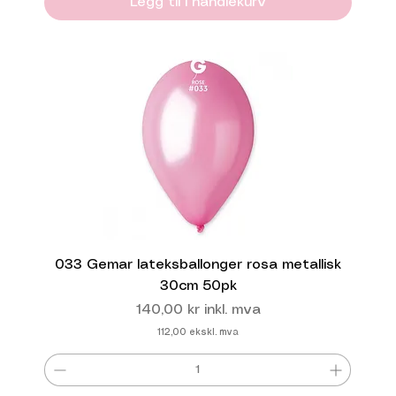
Legg til i handlekurv
033 Gemar lateksballonger rosa metallisk
30cm 50pk
Pris
140,00 kr
inkl. mva
112,00
ekskl. mva