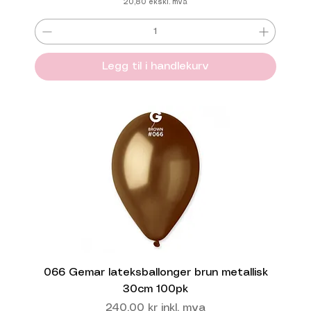
20,80
ekskl. mva
Legg til i handlekurv
066 Gemar lateksballonger brun metallisk
30cm 100pk
Pris
240,00 kr
inkl. mva