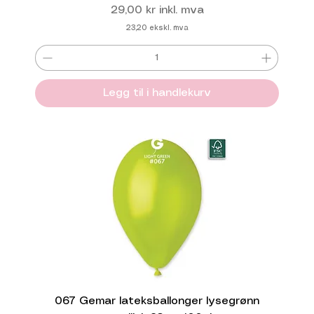
Pris
29,00 kr
inkl. mva
23,20
ekskl. mva
Legg til i handlekurv
067 Gemar lateksballonger lysegrønn