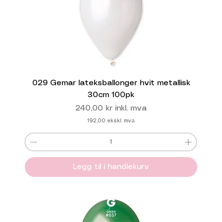
029 Gemar lateksballonger hvit metallisk
30cm 100pk
Pris
240,00 kr
inkl. mva
192,00
ekskl. mva
Legg til i handlekurv