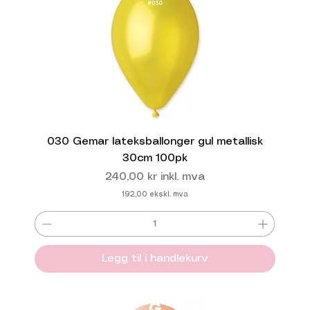
030 Gemar lateksballonger gul metallisk
30cm 100pk
Pris
240,00 kr
inkl. mva
192,00
ekskl. mva
Legg til i handlekurv