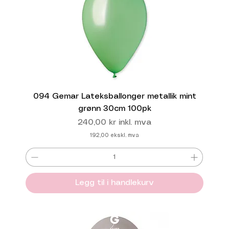
094 Gemar Lateksballonger metallik mint
grønn 30cm 100pk
Pris
240,00 kr
inkl. mva
192,00
ekskl. mva
Legg til i handlekurv