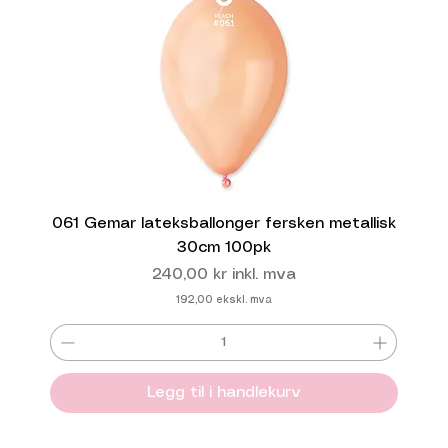
061 Gemar lateksballonger fersken metallisk
30cm 100pk
Pris
240,00 kr
inkl. mva
192,00
ekskl. mva
Legg til i handlekurv