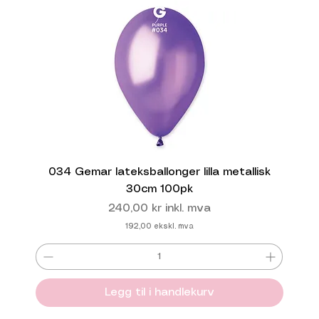
034 Gemar lateksballonger lilla metallisk
30cm 100pk
Pris
240,00 kr
inkl. mva
192,00
ekskl. mva
Legg til i handlekurv