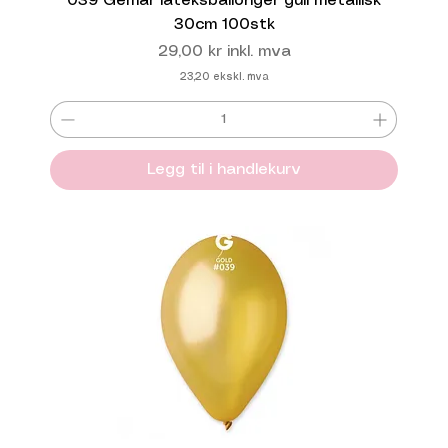
039 Gemar lateksballonger gull metallisk
30cm 100stk
Pris
29,00 kr
inkl. mva
23,20
ekskl. mva
Legg til i handlekurv