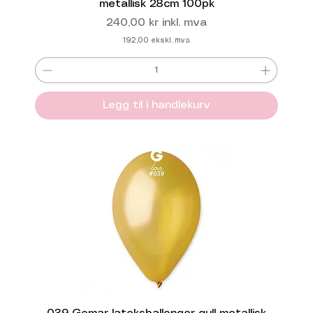
metallisk 28cm 100pk
Pris
240,00 kr
inkl. mva
192,00
ekskl. mva
Legg til i handlekurv