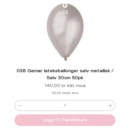
038 Gemar lateksballonger sølv metallisk /
Sølv 30cm 50pk
Pris
140,00 kr
inkl. mva
112,00
ekskl. mva
Legg til i handlekurv