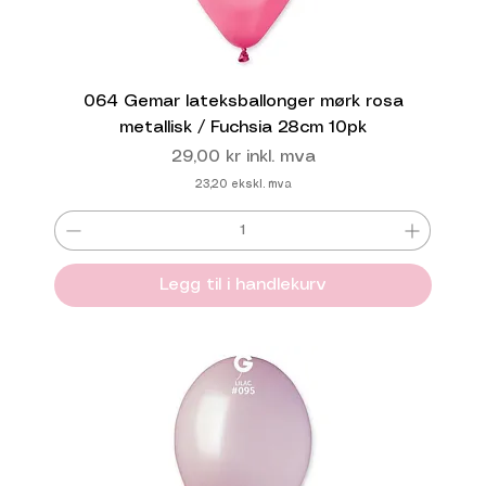
064 Gemar lateksballonger mørk rosa
metallisk / Fuchsia 28cm 10pk
Pris
29,00 kr
inkl. mva
23,20
ekskl. mva
Legg til i handlekurv