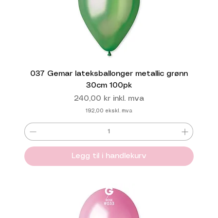
037 Gemar lateksballonger metallic grønn
30cm 100pk
Pris
240,00 kr
inkl. mva
192,00
ekskl. mva
Legg til i handlekurv