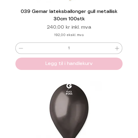
039 Gemar lateksballonger gull metallisk
30cm 100stk
Pris
240,00 kr
inkl. mva
192,00
ekskl. mva
Legg til i handlekurv