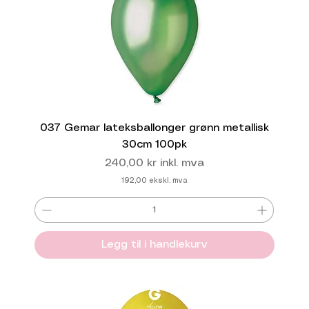
037 Gemar lateksballonger grønn metallisk
30cm 100pk
Pris
240,00 kr
inkl. mva
192,00
ekskl. mva
Legg til i handlekurv