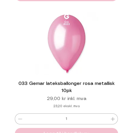
033 Gemar lateksballonger rosa metallisk
10pk
Pris
29,00 kr
inkl. mva
23,20
ekskl. mva