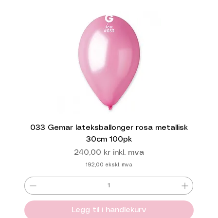
033 Gemar lateksballonger rosa metallisk
30cm 100pk
Pris
240,00 kr
inkl. mva
192,00
ekskl. mva
Legg til i handlekurv