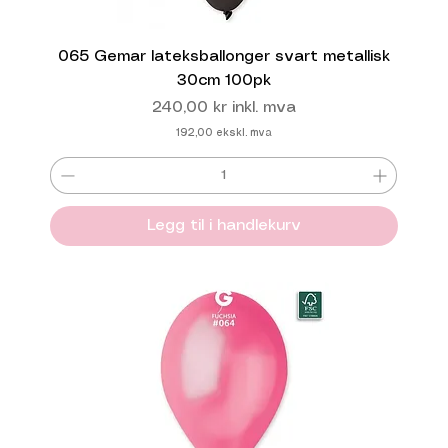
065 Gemar lateksballonger svart metallisk
30cm 100pk
Pris
240,00 kr
inkl. mva
192,00
ekskl. mva
Legg til i handlekurv