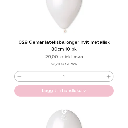
029 Gemar lateksballonger hvit metallisk
30cm 10 pk
Pris
29,00 kr
inkl. mva
23,20
ekskl. mva
Legg til i handlekurv