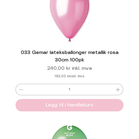
033 Gemar lateksballonger metallik rosa
30cm 100pk
Pris
240,00 kr
inkl. mva
192,00
ekskl. mva
Legg til i handlekurv