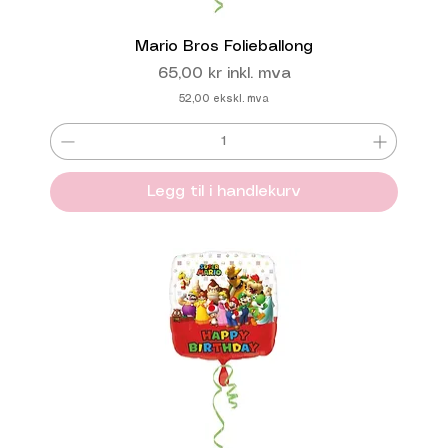
Mario Bros Folieballong
Pris
65,00 kr
inkl. mva
52,00
ekskl. mva
Legg til i handlekurv