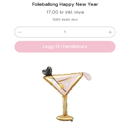
Folieballong Happy New Year
Pris
17,00 kr
inkl. mva
13,60
ekskl. mva
Legg til i handlekurv