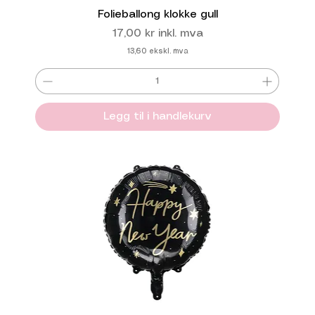
Folieballong klokke gull
Pris
17,00 kr
inkl. mva
13,60
ekskl. mva
Legg til i handlekurv