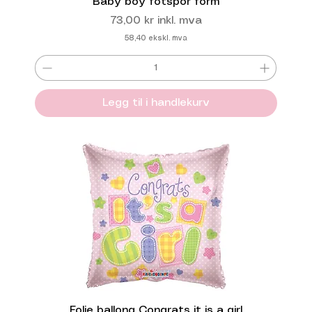
Baby boy fotspor form
Pris
73,00 kr
inkl. mva
58,40
ekskl. mva
Legg til i handlekurv
Folie ballong Congrats it is a girl