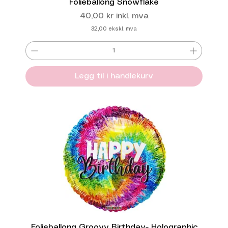
Folieballong Snowflake
Pris
40,00 kr
inkl. mva
32,00
ekskl. mva
Legg til i handlekurv
Folieballong Groovy Birthday- Holographic