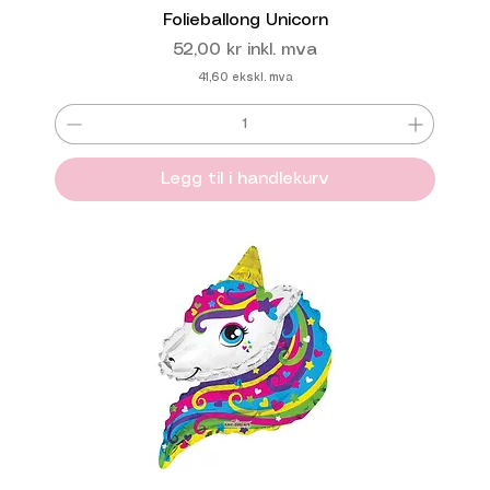
Folieballong Unicorn
Pris
52,00 kr
inkl. mva
41,60
ekskl. mva
Legg til i handlekurv