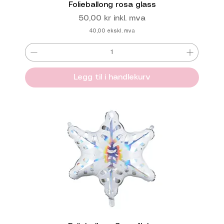
Folieballong rosa glass
Pris
50,00 kr
inkl. mva
40,00
ekskl. mva
Legg til i handlekurv