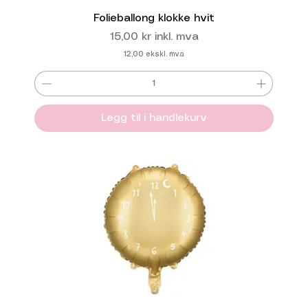
Folieballong klokke hvit
Pris
15,00 kr
inkl. mva
12,00
ekskl. mva
Legg til i handlekurv