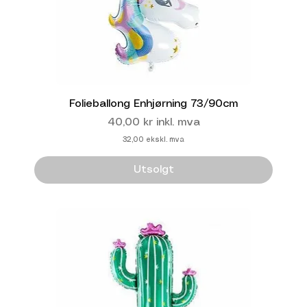
Folieballong Enhjørning 73/90cm
Pris
40,00 kr
inkl. mva
32,00
ekskl. mva
Utsolgt