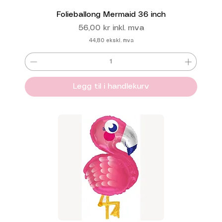
Folieballong Mermaid 36 inch
Pris
56,00 kr
inkl. mva
44,80
ekskl. mva
Legg til i handlekurv