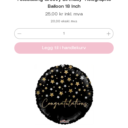
Balloon 18 Inch
Pris
25,00 kr
inkl. mva
20,00
ekskl. mva
Legg til i handlekurv