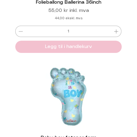
Folieballong Ballerina 36inch
Pris
55,00 kr
inkl. mva
44,00
ekskl. mva
Legg til i handlekurv