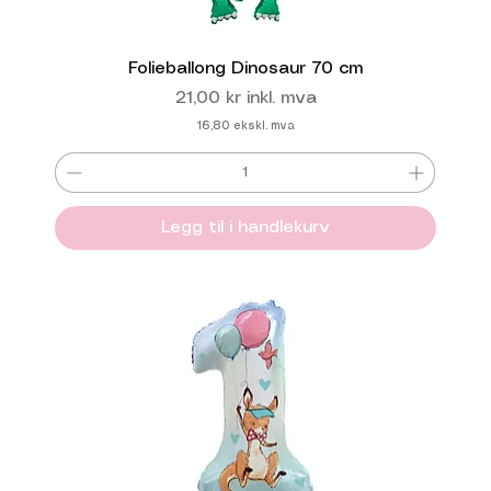
Folieballong Dinosaur 70 cm
Pris
21,00 kr
inkl. mva
16,80
ekskl. mva
Legg til i handlekurv