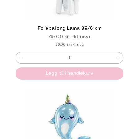
Folieballong Lama 39/61cm
Pris
45,00 kr
inkl. mva
36,00
ekskl. mva
Legg til i handlekurv