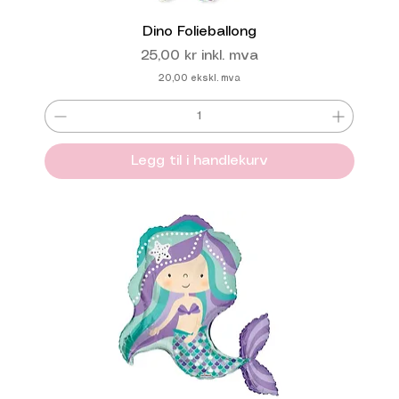
Dino Folieballong
Pris
25,00 kr
inkl. mva
20,00
ekskl. mva
Legg til i handlekurv