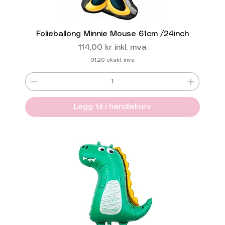
Folieballong Minnie Mouse 61cm /24inch
Pris
114,00 kr
inkl. mva
91,20
ekskl. mva
Legg til i handlekurv