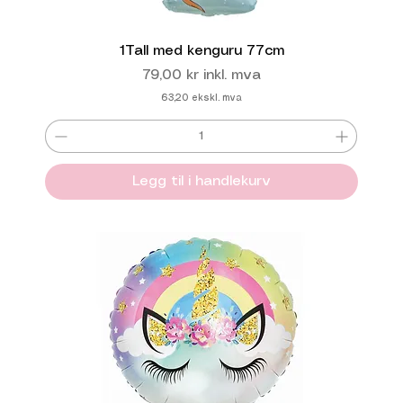
1Tall med kenguru 77cm
Pris
79,00 kr
inkl. mva
63,20
ekskl. mva
Legg til i handlekurv