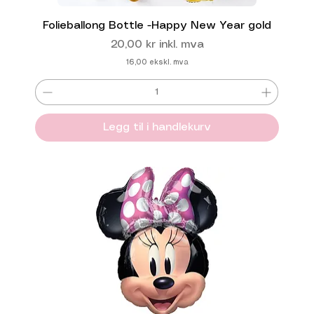
Folieballong Bottle -Happy New Year gold
Pris
20,00 kr
inkl. mva
16,00
ekskl. mva
Legg til i handlekurv