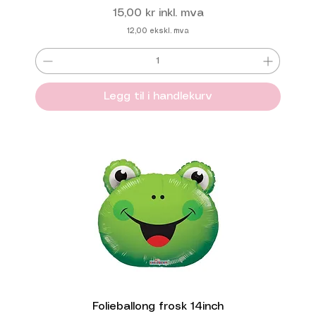
Pris
15,00 kr
inkl. mva
12,00
ekskl. mva
Legg til i handlekurv
Folieballong frosk 14inch