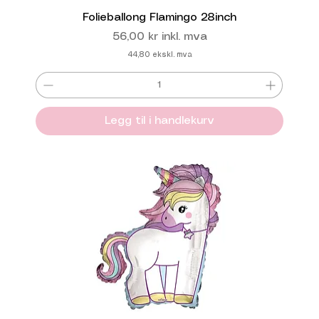
Folieballong Flamingo 28inch
Pris
56,00 kr
inkl. mva
44,80
ekskl. mva
Legg til i handlekurv