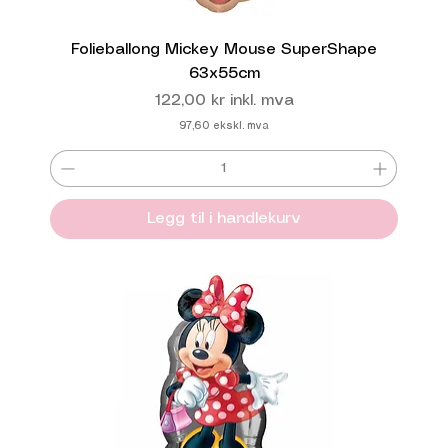
Folieballong Mickey Mouse SuperShape
63x55cm
Pris
122,00 kr
inkl. mva
97,60
ekskl. mva
Legg til i handlekurv