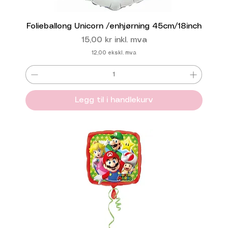
Folieballong Unicorn /enhjørning 45cm/18inch
Pris
15,00 kr
inkl. mva
12,00
ekskl. mva
Legg til i handlekurv