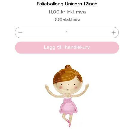
Folieballong Unicorn 12inch
Pris
11,00 kr
inkl. mva
8,80
ekskl. mva
Legg til i handlekurv