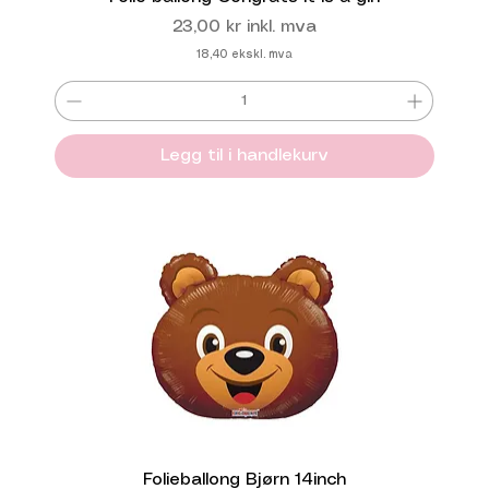
Pris
23,00 kr
inkl. mva
18,40
ekskl. mva
Legg til i handlekurv
Folieballong Bjørn 14inch