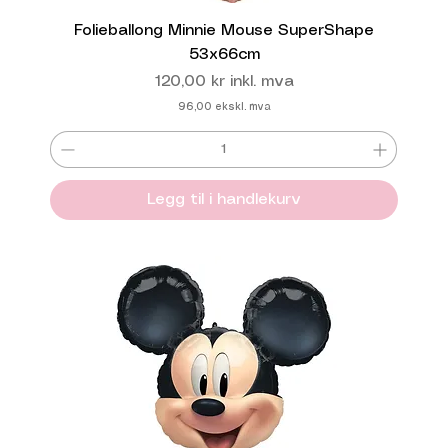
Folieballong Minnie Mouse SuperShape
53x66cm
Pris
120,00 kr
inkl. mva
96,00
ekskl. mva
Legg til i handlekurv