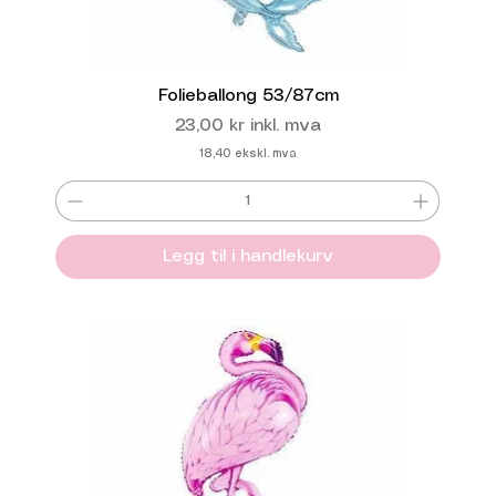
Folieballong 53/87cm
Pris
23,00 kr
inkl. mva
18,40
ekskl. mva
Legg til i handlekurv