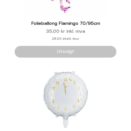
Folieballong Flamingo 70/95cm
Pris
35,00 kr
inkl. mva
28,00
ekskl. mva
Utsolgt