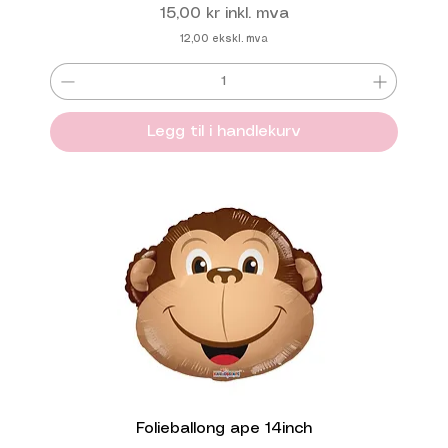
Pris
15,00 kr
inkl. mva
12,00
ekskl. mva
Legg til i handlekurv
Folieballong ape 14inch