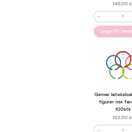
Pris
145,00 k
Legg til i han
Gemar lateksball
figurer mix fa
100stk
Pris
132,00 k