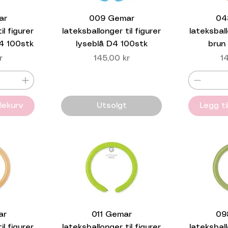
ar
009 Gemar
04
il figurer
lateksballonger til figurer
lateksball
D4 100stk
lyseblå D4 100stk
brun
Pris
Pr
r
145,00 kr
1
dlekurv
Utsolgt
Legg ti
ar
011 Gemar
09
il figurer
lateksballonger til figurer
lateksball