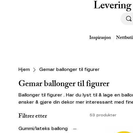
Levering
Inspirasjon
Nettbuti
Hjem
Gemar ballonger til figurer
Gemar ballonger til figurer
Ballonger til figurer . Har du lyst til å lage en bal
ønsker å gjøre din dekor mer interessant med fine detaljer ? Her 
utvalg av modling ballonger D4 - det er de vanlige , mest populære til å lage
Filtrer etter
53 produkter
ballongdyr . Disse kalles ofte for 260 , det betyr at bredden når ballongen er
oppblåst er 2"- 5 cm og totalt lengde 60" - 150cm. For å ha mulighet til å vri ballon
Gummi/lateks ballong
for å få ønskende figur kan den ikke blåses helt . Avhengig av figuren 10-20 c