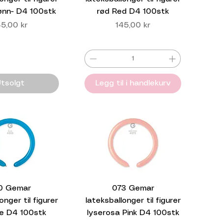
ønn- D4 100stk
rød Red D4 100stk
is
Pris
45,00 kr
145,00 kr
tsolgt
Legg til i handlekurv
0 Gemar
073 Gemar
onger til figurer
lateksballonger til figurer
ue D4 100stk
lyserosa Pink D4 100stk