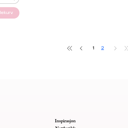
dlekurv
1
2
Inspirasjon