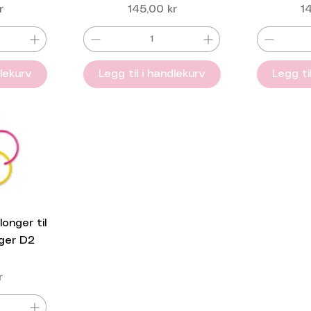
Pris
Pr
r
145,00 kr
1
dlekurv
Legg til i handlekurv
Legg ti
onger til
rger D2
r