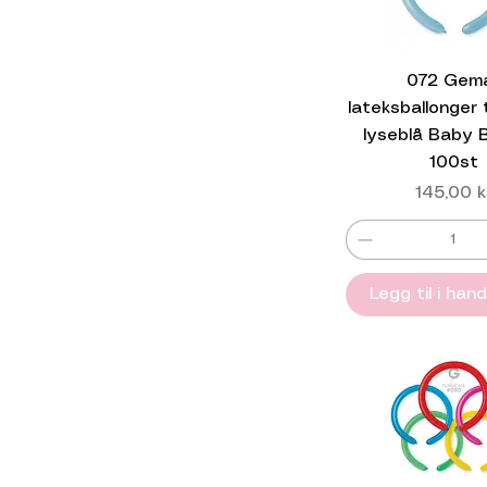
& nyttår
Shop etter
tema/Valenties
072 Gem
lateksballonger t
lyseblå Baby 
100st
Pris
145,00 k
Legg til i han