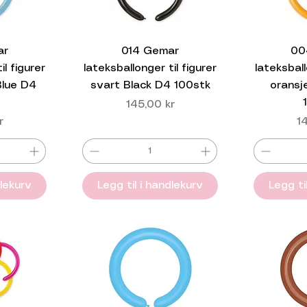
ar
014 Gemar
00
il figurer
lateksballonger til figurer
lateksball
Blue D4
svart Black D4 100stk
oransj
Pris
145,00 kr
Pr
r
1
dlekurv
Legg til i handlekurv
Legg ti