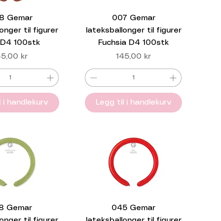
8 Gemar
007 Gemar
onger til figurer
lateksballonger til figurer
 D4 100stk
Fuchsia D4 100stk
is
Pris
45,00 kr
145,00 kr
l i handlekurv
Legg til i handlekurv
8 Gemar
045 Gemar
onger til figurer
lateksballonger til figurer