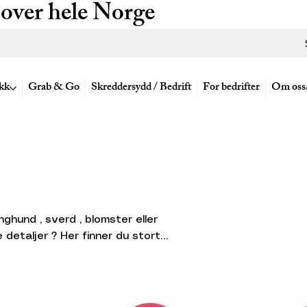
 over hele Norge
kk
Grab & Go
Skreddersydd / Bedrift
For bedrifter
Om oss
longhund , sverd , blomster eller
finner du stort
ger
m