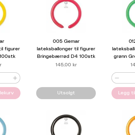
ar
005 Gemar
01
il figurer
lateksballonger til figurer
lateksball
 100stk
Bringebærrød D4 100stk
grønn Gr
Pris
Pr
r
145,00 kr
1
dlekurv
Utsolgt
Legg ti