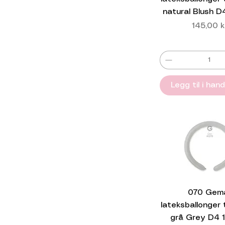
natural Blush D
Pris
145,00 k
Legg til i han
070 Gem
lateksballonger t
grå Grey D4 