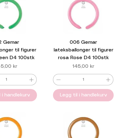
2 Gemar
006 Gemar
onger til figurer
lateksballonger til figurer
een D4 100stk
rosa Rose D4 100stk
is
Pris
45,00 kr
145,00 kr
l i handlekurv
Legg til i handlekurv