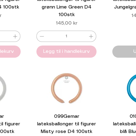
4 100stk
grønn Lime Green D4
Jungelgr
100stk
Pr
r
1
Pris
145,00 kr
dlekurv
Legg til i handlekurv
U
ar
099Gemar
01
il figurer
lateksballonger til figurer
lateksball
100stk
Misty rose D4 100stk
blå Bl