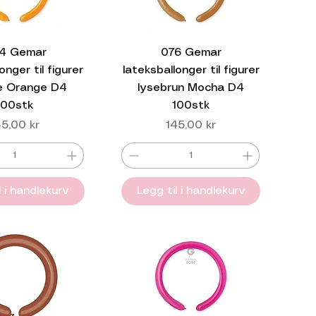
4 Gemar
076 Gemar
onger til figurer
lateksballonger til figurer
e Orange D4
lysebrun Mocha D4
100stk
100stk
is
Pris
45,00 kr
145,00 kr
l i handlekurv
Legg til i handlekurv