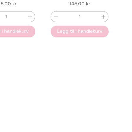
is
Pris
45,00 kr
145,00 kr
l i handlekurv
Legg til i handlekurv