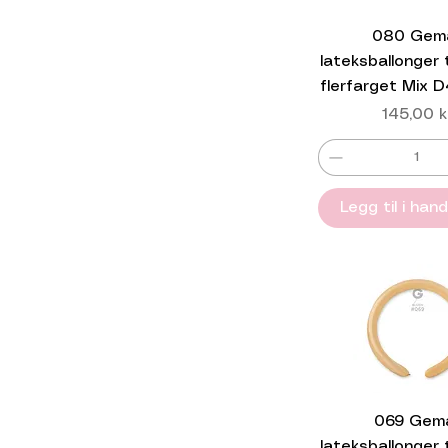
080 Gem
lateksballonger t
flerfarget Mix 
Pris
145,00 k
Legg til i han
069 Gem
lateksballonger t