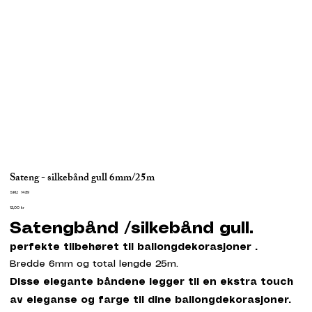
Sateng - silkebånd gull 6mm/25m
SKU
SKU:
1439
1439
Pris
12,00 kr
Satengbånd /silkebånd gull.
perfekte tilbehøret til ballongdekorasjoner .
Bredde 6mm og total lengde 25m.
Disse elegante båndene legger til en ekstra touch
av eleganse og farge til dine ballongdekorasjoner.