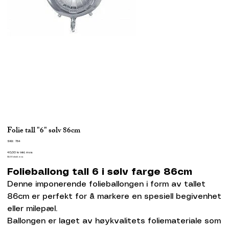
Folie tall "6" sølv 86cm
SKU
SKU:
784
784
Pris
40,00 kr
inkl. mva
32,00
ekskl. mva
Folieballong tall 6 i sølv farge 86cm
Denne imponerende folieballongen i form av tallet
86cm er perfekt for å markere en spesiell begivenhet
eller milepæl.
Ballongen er laget av høykvalitets foliemateriale som