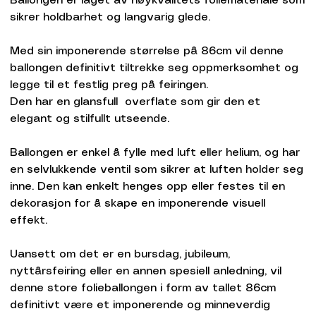
Ballongen er laget av høykvalitets foliemateriale som
sikrer holdbarhet og langvarig glede.
Med sin imponerende størrelse på 86cm vil denne
ballongen definitivt tiltrekke seg oppmerksomhet og
legge til et festlig preg på feiringen.
Den har en glansfull overflate som gir den et
elegant og stilfullt utseende.
Ballongen er enkel å fylle med luft eller helium, og har
en selvlukkende ventil som sikrer at luften holder seg
inne. Den kan enkelt henges opp eller festes til en
dekorasjon for å skape en imponerende visuell
effekt.
Uansett om det er en bursdag, jubileum,
nyttårsfeiring eller en annen spesiell anledning, vil
denne store folieballongen i form av tallet 86cm
definitivt være et imponerende og minneverdig