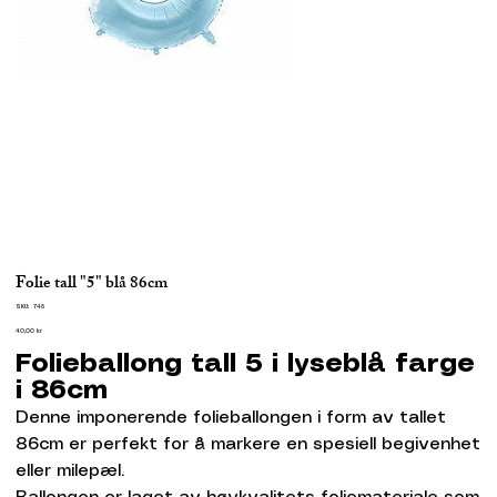
Folie tall "5" blå 86cm
SKU
SKU:
746
746
Pris
40,00 kr
Folieballong tall 5 i lyseblå farge
i 86cm
Denne imponerende folieballongen i form av tallet
86cm er perfekt for å markere en spesiell begivenhet
eller milepæl.