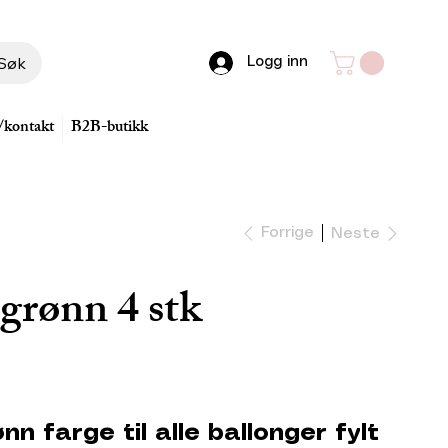
Søk
Logg inn
/kontakt
B2B-butikk
Forrige
Neste
grønn 4 stk
nn farge til alle ballonger fylt