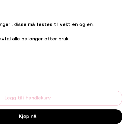
onger , disse må festes til vekt en og en.
avfal alle ballonger etter bruk
Legg til i handlekurv
Kjøp nå