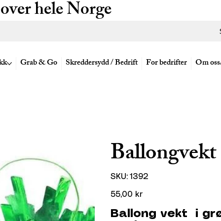
 over hele Norge
kk
Grab & Go
Skreddersydd / Bedrift
For bedrifter
Om oss
Ballongvekt 
SKU
SKU:
1392
1392
Pris
55,00 kr
Ballong vekt i grø