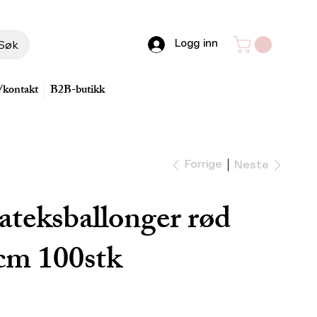
Søk
Logg inn
/kontakt
B2B-butikk
Forrige
Neste
ateksballonger rød
3cm 100stk