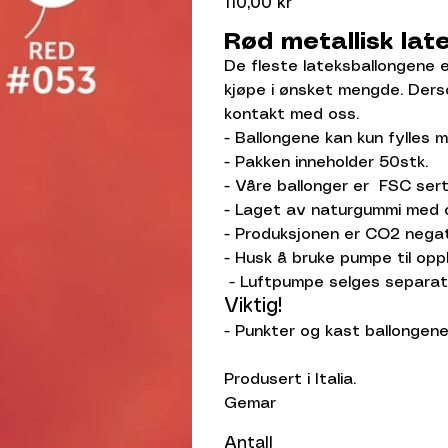
110,00 kr
Rød metallisk lat
De fleste lateksballongene e
kjøpe i ønsket mengde. Derso
kontakt med oss.
- Ballongene kan kun fylles m
- Pakken inneholder 50stk.
- Våre ballonger er FSC serti
- Laget av naturgummi med 
- Produksjonen er CO2 nega
- Husk å bruke pumpe til opp
- Luftpumpe selges separat.
Viktig!
- Punkter og kast ballongene 
Produsert i Italia.
Gemar
Antall