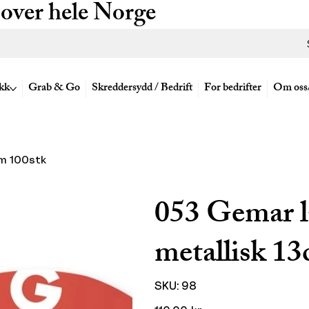
 over hele Norge
kk
Grab & Go
Skreddersydd / Bedrift
For bedrifter
Om oss
cm 100stk
053 Gemar l
metallisk 1
SKU
SKU:
98
98
Pris