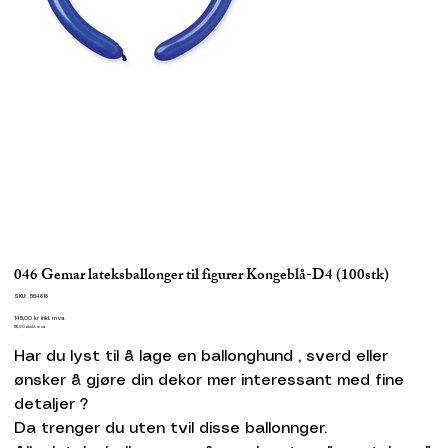
046 Gemar lateksballonger til figurer Kongeblå-D4 (100stk)
SKU
SKU:
554618
554618
Pris
145,00 kr
inkl. mva
116,00
ekskl. mva
Har du lyst til å lage en ballonghund , sverd eller
ønsker å gjøre din dekor mer interessant med fine
detaljer ?
Da trenger du uten tvil disse ballonnger.