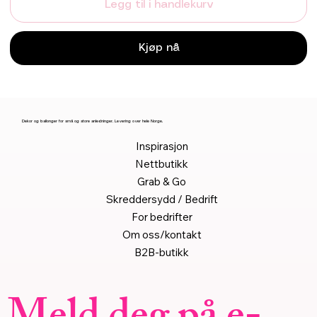
Legg til i handlekurv
Kjøp nå
Dekor og ballonger for små og store anledninger. Levering over hele Norge.
Inspirasjon
Nettbutikk
Grab & Go
Skreddersydd / Bedrift
For bedrifter
Om oss/kontakt
B2B-butikk