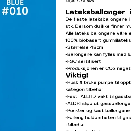
48,00
ekskl. mva
Lateksballonger i
De fleste lateksballongene i
stk. Dersom du ikke finner m
Alle lateks ballongene våre 
100% biobasert gummilateks
-Størrelse 48cm
-Ballongene kan fylles med l
-FSC sertifisert
-Produksjonen er CO2 negat
Viktig!
-Husk å bruke pumpe til oppb
kategori tilbehør
-Fest ALLTID vekt til gassb
-ALDRI slipp ut gassballong
-Punkter og kast ballongene 
-Forleng holdbarheten til ga
i tilbehør