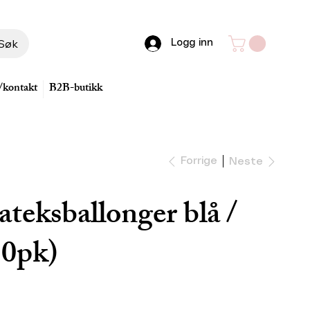
Søk
Logg inn
/kontakt
B2B-butikk
Forrige
Neste
teksballonger blå /
10pk)