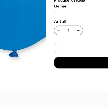
Produsert i Italia
Gemar
-
Antall