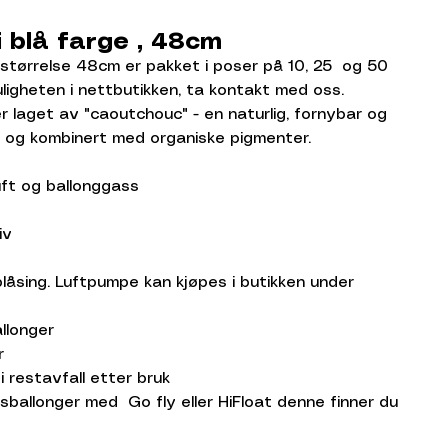
 blå farge , 48cm
 størrelse 48cm er pakket i poser på 10, 25 og 50
uligheten i nettbutikken, ta kontakt med oss.
er laget av "caoutchouc" - en naturlig, fornybar og
 og kombinert med organiske pigmenter.
uft og ballonggass
iv
låsing. Luftpumpe kan kjøpes i butikken under
allonger
er
i restavfall etter bruk
ssballonger med Go fly eller HiFloat denne finner du