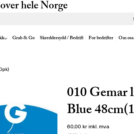
 over hele Norge
kk
Grab & Go
Skreddersydd / Bedrift
For bedrifter
Om oss
0pk)
010 Gemar la
Blue 48cm(
Pris
60,00 kr
inkl. mva